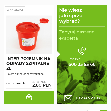
Nie wiesz
WYPRZEDAŻ
jaki sprzęt
wybrać?
Zapytaj naszego
eksperta
INTER POJEMNIK NA
Infolinia:
ODPADY SZPITALNE
600 33 55 66
2L
Pojemnik na odpady zakaźne
4.18 PLN
cena brutto:
2.80 PLN
napisz do nas