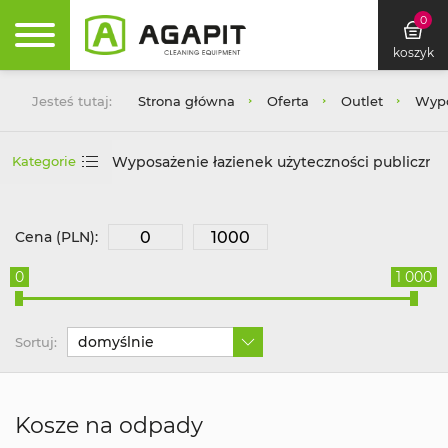
0
koszyk
Jesteś tutaj:
Strona główna
Oferta
Outlet
Wypo
Wyposażenie łazienek użyteczności publicznej
Kategorie
Cena (PLN):
0
1 000
domyślnie
Sortuj:
Kosze na odpady