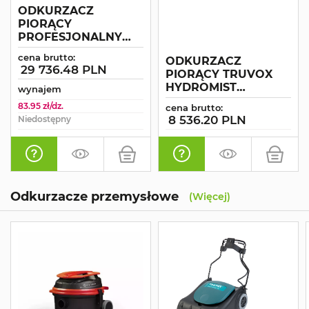
ODKURZACZ
PIORĄCY
PROFESJONALNY
TRUVOX HYDROMIST
cena brutto:
ODKURZACZ
35
29 736.48 PLN
PIORĄCY TRUVOX
HYDROMIST
wynajem
COMPACT HC 250
83.95 zł/dz.
cena brutto:
8 536.20 PLN
Niedostępny
Odkurzacze przemysłowe
(Więcej)