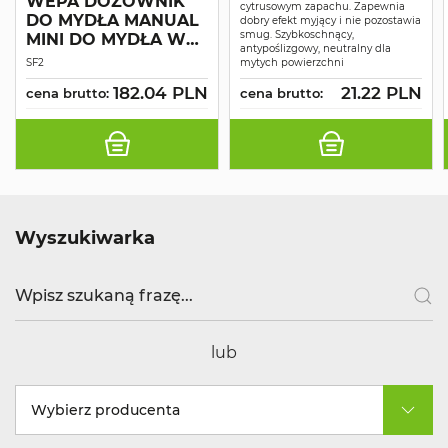
WEPA DOZOWNIK
cytrusowym zapachu. Zapewnia
DO MYDŁA MANUAL
dobry efekt myjący i nie pozostawia
smug. Szybkoschnący,
MINI DO MYDŁA W
antypoślizgowy, neutralny dla
PIANIE
SF2
mytych powierzchni
182.04 PLN
21.22 PLN
cena brutto:
cena brutto:
Wyszukiwarka
lub
Wybierz producenta