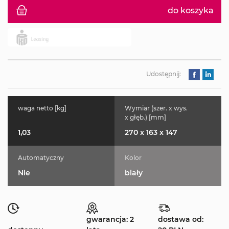
do koszyka
Udostępnij:
waga netto [kg]
Wymiar (szer. x wys.
x głęb.) [mm]
1,03
270 x 163 x 147
Automatyczny
Kolor
Nie
biały
gwarancja: 2
dostawa od: