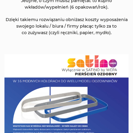
Jedyne, o czym musisz pamiętać to kupno
wkładów/wypełnień (6 opakowań/rok).
Dzięki takiemu rozwiązaniu obniżasz koszty wyposażenia
swojego lokalu / biura / firmy płacąc tylko za to
co zużywasz (czyli ręczniki, papier, mydło).