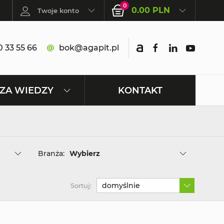
0
0.00 PLN
Twoje konto
 33 55 66
bok@agapit.pl
KONTAKT
ZA WIEDZY
Branża:
Wybierz
domyślnie
Sortuj: