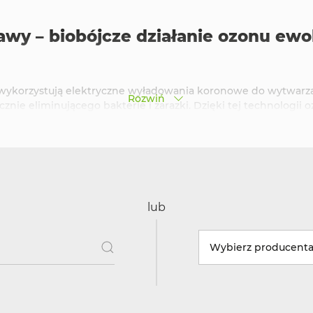
wy – biobójcze działanie ozonu ewo
wykorzystują elektryczne wyładowania koronowe do wytwarzan
Rozwiń
znie eliminującego bakterie i zarazki. Dzięki tej technologii
zyszczenie bez potrzeby stosowania silnych chemikaliów. Oz
nę środowiska.
mysłowych w różnych branżach:
lub
ry przemysłowe skutecznie usuwają bakterie i nieprzyjemne
któw noclegowych.
Wybierz producent
 zakładach przetwórstwa spożywczego ozonatory skutecznie el
ę produkcji.
onatory przemysłowe są idealnym rozwiązaniem w szpitalach 