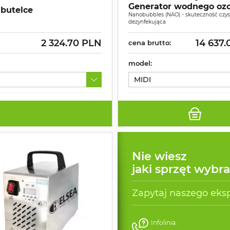
Generator wodnego oz
butelce
Nanobubbles (NAO) - skuteczność czys
dezynfekująca
2 324.70 PLN
14 637
cena brutto:
model:
MIDI
Nie wiesz
jaki sprzęt wybr
Zapytaj naszego eks
Infolinia: