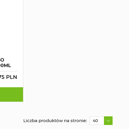
GO
00ML
75 PLN
Liczba produktów na stronie:
40