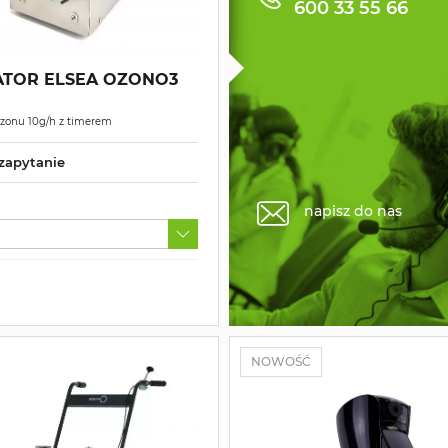
600 33 55 66
TOR ELSEA OZONO3
ozonu 10g/h z timerem
zapytanie
napisz do nas
NOWOŚĆ