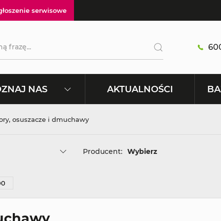
głoszenie serwisowe
600
AKTUALNOŚCI
ZNAJ NAS
BA
ory, osuszacze i dmuchawy
Producent:
Wybierz
muchawy