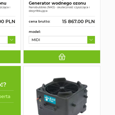
onu
Generator wodnego ozonu
zcząca i
Nanobubbles (NAO) - skuteczność czyszcząca i
dezynfekująca
.00 PLN
15 867.00 PLN
cena brutto:
model:
MIDI
ać?
perta