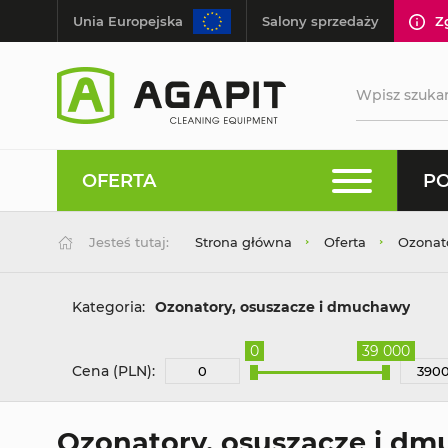
Unia Europejska
Salony sprzedaży
Z
OFERTA
PO
Jesteś tutaj:
Strona główna
Oferta
Ozonat
Kategoria:
Ozonatory, osuszacze i dmuchawy
0
39 000
Cena (PLN):
Ozonatory, osuszacze i d