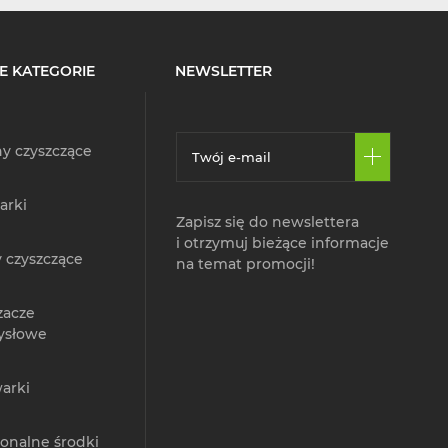
cje chemiczne z powietrza i powierzchni,
E KATEGORIE
NEWSLETTER
y czyszczące
iem za pomocą prostego panelu sterowania,
arki
Zapisz się do newslettera
cych.
i otrzymuj bieżące informacje
 czyszczące
na temat promocji!
h.
zacze
ysłowe
arki
owiskach.
ów sprawiają, że ozonatory są przyjazne
jonalne środki