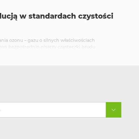
lucją w standardach czystości
ia ozonu – gazu o silnych właściwościach
 ozon bezpośrednio niszczy cząsteczki brudu
onatory to prawdziwa rewolucja w standardach
 zapachy w hotelach, zapewniając wysoki poziom
a
iminują bakterie i grzyby, minimalizując ryzyko
oraz innych placówkach medycznych, gdzie wysoki