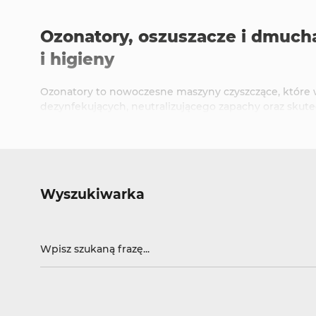
Ozonatory, oszuszacze i dmucha
i higieny
Ozonatory to nowoczesne maszyny czyszczące, które 
dezynfekujących, neutralizującego zapachy oraz skutec
na poziomie molekularnym, co pozwala na głębokie c
czystości, gwarantująca zdrowie pracowników i ochro
Zastosowanie ozonatorów prze
Wyszukiwarka
Sprzęt do dezynfekcji w branży hotelarskiej
– Ozonato
higieny w pokojach oraz innych przestrzeniach obie
Urządzenia czyszczące w przemyśle spożywczym
– W
kontaminacji żywności oraz poprawiając ogólną higien
Urządzenia do dezynfekcji w branży medyczne
j
– Oz