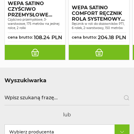
WEPA SATINO
WEPA SATINO
CZYŚCIWO
COMFORT RĘCZNIK
PRZEMYSŁOWE
ROLA SYSTEMOWY
COMFORT
Czyściwo przemysłowe, 3-
warstwowe, 175 metrów na jednej
MAKULATURA
Ręcznik w roli do dozowników PT1,
NIEBIESKIE
rolce, 2 rolki
6 rolek, 2-warstwowy, 150 metrów
ŚNIEŻNOBIAŁY 2W
RECYKLING 3W 175M
150MB A6
108.24 PLN
204.18 PLN
A2
cena brutto:
cena brutto:
Wyszukiwarka
lub
Wybierz producenta