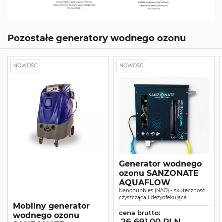
Pozostałe generatory wodnego ozonu
NOWOŚĆ
NOWOŚĆ
Generator wodnego
ozonu SANZONATE
AQUAFLOW
Nanobubbles (NAO) - skuteczność
czyszcząca i dezynfekująca
Mobilny generator
cena brutto:
wodnego ozonu
26 691.00 PLN