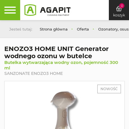
0
koszyk
Jesteś tutaj:
Strona główna
Oferta
Ozonatory, osu
ENOZO3 HOME UNIT Generator
wodnego ozonu w butelce
Butelka wytwarzająca wodny ozon, pojemność 300
ml
SANZONATE ENOZO3 HOME
NOWOŚĆ