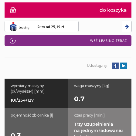
do koszyka
Rata od
25,19 zł
WEŹ LEASING TERAZ
Udostępnij:
wymiary maszyny
waga maszyny [kg]
(dł/wys/szer) [mm]
0.7
101/254/127
pojemność zbiornika [l]
czas pracy [min.]
Trzy uzupełnienia
na jednym ładowaniu
0.3