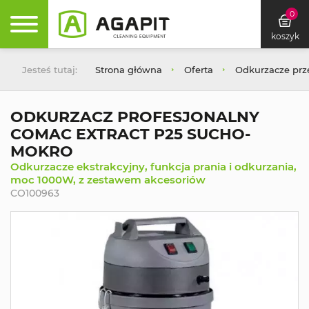
0
koszyk
Jesteś tutaj:
Strona główna
Oferta
Odkurzacze pr
ODKURZACZ PROFESJONALNY
COMAC EXTRACT P25 SUCHO-
MOKRO
Odkurzacze ekstrakcyjny, funkcja prania i odkurzania,
moc 1000W, z zestawem akcesoriów
CO100963