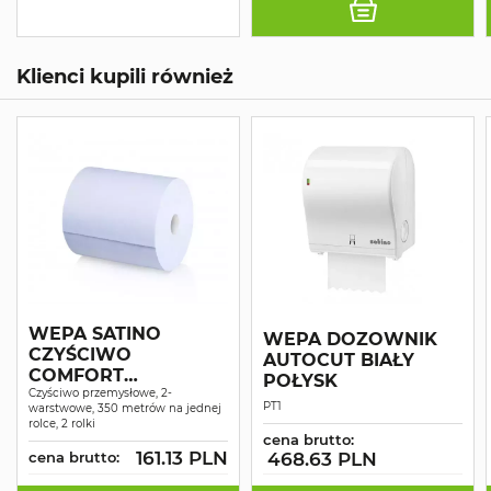
Klienci kupili również
WEPA SATINO
WEPA DOZOWNIK
CZYŚCIWO
AUTOCUT BIAŁY
COMFORT
POŁYSK
NIEBIESKIE
Czyściwo przemysłowe, 2-
PT1
warstwowe, 350 metrów na jednej
MAKULATURA 2W
rolce, 2 rolki
350M A2
cena brutto:
161.13 PLN
cena brutto:
468.63 PLN