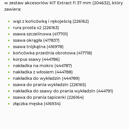
w zestaw akcesoriów KIT Extract fi 37 mm (204632), który
zawiera:
wąż z końcówką i rękojeścią (226162)
rura prosta x2 (226163)
ssawa szczelinowa (417701)
ssawa okrągła (417837)
ssawa trójkątna (416978)
końcówka przednia obrotowa (417718)
korpus ssawy (444786)
nakładka na mokro (444787)
nakładka z włosiem (444788)
nakładka do wykładzin (444789)
ssawa do prania wykładzin (226165)
nakładka do ssawy do prania wykładzin (444791)
ssawa do prania tapicerki (226164)
złączka męska (416934)