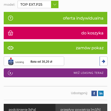
TOP EXT.P25
model:
oferta indywidualna
do koszyka
zamów pokaz
Rata od
30,20 zł
WEŹ LEASING TERAZ
Udostępnij:
podciśnienie [kPa]
przepływ powietrza [m3/h]