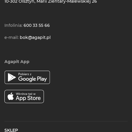
10-302 Olsztyn, Marii Zientary-Malewskiej 26
Infolinia:
600 33 55 66
e-mail:
bok@agapit.pl
Agapit App
SKLEP