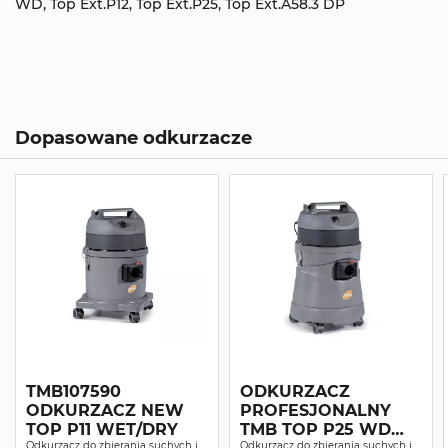
WD, Top Ext.P12, Top Ext.P25, Top Ext.A58.3 DP
Dopasowane odkurzacze
TMB107590
ODKURZACZ
ODKURZACZ NEW
PROFESJONALNY
TOP P11 WET/DRY
TMB TOP P25 WD
Odkurzacz do zbierania suchych i
Odkurzacz do zbierania suchych i