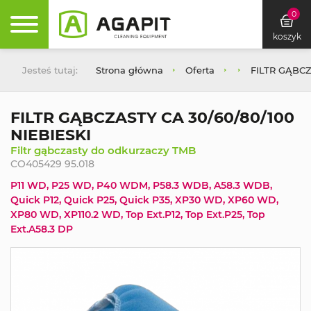
0
koszyk
Jesteś tutaj:
Strona główna
Oferta
FILTR GĄBCZ
FILTR GĄBCZASTY CA 30/60/80/100
NIEBIESKI
Filtr gąbczasty do odkurzaczy TMB
CO405429 95.018
P11 WD, P25 WD, P40 WDM, P58.3 WDB, A58.3 WDB,
Quick P12, Quick P25, Quick P35, XP30 WD, XP60 WD,
XP80 WD, XP110.2 WD, Top Ext.P12, Top Ext.P25, Top
Ext.A58.3 DP