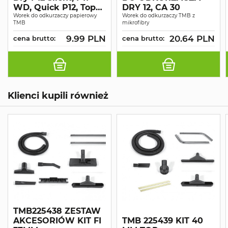
WD, Quick P12, Top
DRY 12, CA 30
Ext P12
Worek do odkurzaczy papierowy
Worek do odkurzaczy TMB z
TMB
mikrofibry
9.99 PLN
20.64 PLN
cena brutto:
cena brutto:
Klienci kupili również
TMB225438 ZESTAW
AKCESORIÓW KIT FI
TMB 225439 KIT 40