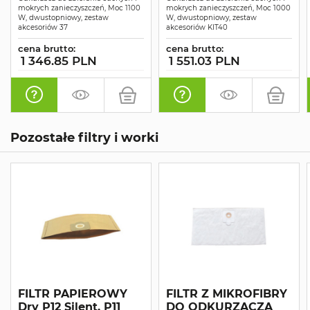
SUCHO-MOKRO
mokrych zanieczyszczeń, Moc 1100
mokrych zanieczyszczeń, Moc 1000
W, dwustopniowy, zestaw
W, dwustopniowy, zestaw
akcesoriów 37
akcesoriów KIT40
cena brutto:
cena brutto:
1 346.85 PLN
1 551.03 PLN
Pozostałe filtry i worki
FILTR PAPIEROWY
FILTR Z MIKROFIBRY
Dry P12 Silent, P11
DO ODKURZACZA