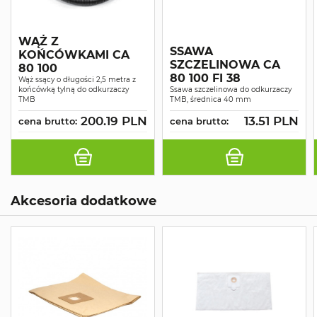
WĄŻ Z
SSAWA
KOŃCÓWKAMI CA
SZCZELINOWA CA
80 100
80 100 FI 38
Wąż ssący o długości 2,5 metra z
końcówką tylną do odkurzaczy
Ssawa szczelinowa do odkurzaczy
TMB
TMB, średnica 40 mm
200.19 PLN
13.51 PLN
cena brutto:
cena brutto:
Akcesoria dodatkowe