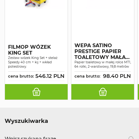
WEPA SATINO
FILMOP WÓZEK
PRESTIGE PAPIER
KING SET
TOALETOWY MAŁA
Zestaw wózek King Set + stelaż
Speedy 40 cm + kij + wkład
ROLKA CELULOZA
Papier toaletowy w małej rolce MT1,
poliestrowy.
64 rolki, 2-warstwowy, 19,8 metrów
ŚNIEŻNOBIAŁY 2W
19,8MB A64
546.12 PLN
98.40 PLN
cena brutto:
cena brutto:
Wyszukiwarka