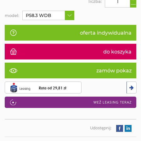
liczba:
P58.3 WDB
model:
oferta indywidualna
do koszyka
zamów pokaz
Rata od
29,81 zł
WEŹ LEASING TERAZ
Udostępnij: