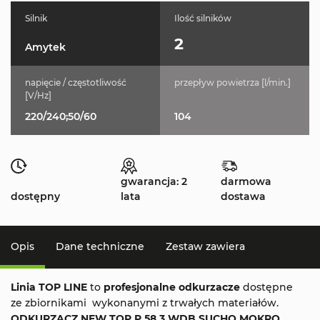
Silnik
Ilość silników
2
Amytek
napięcie / częstotliwość
przepływ powietrza [l/min.]
[V/Hz]
220/240;50/60
104
gwarancja: 2
darmowa
dostępny
lata
dostawa
Opis
Dane techniczne
Zestaw zawiera
Linia TOP LINE
to
profesjonalne odkurzacze
dostępne
ze zbiornikami wykonanymi z trwałych materiałów.
ODKURZACZ NEW TOP P 58.3 WDB SUCHO MOKRO