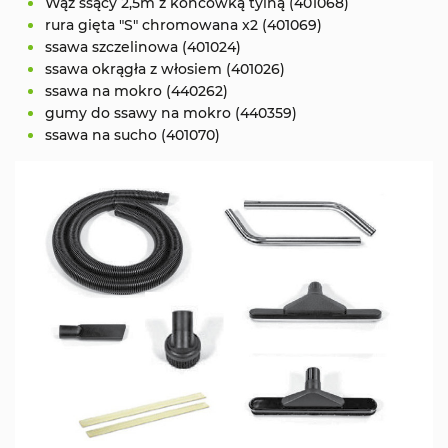
Wąż ssący 2,5m z końcówką tylną (401068)
rura gięta "S" chromowana x2 (401069)
ssawa szczelinowa (401024)
ssawa okrągła z włosiem (401026)
ssawa na mokro (440262)
gumy do ssawy na mokro (440359)
ssawa na sucho (401070)