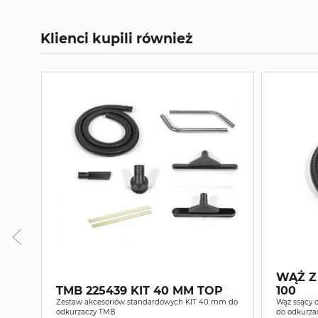
Klienci kupili również
WĄŻ Z
TMB 225439 KIT 40 MM TOP
100
Zestaw akcesoriów standardowych KIT 40 mm do
Wąż ssący o
odkurzaczy TMB
do odkurza