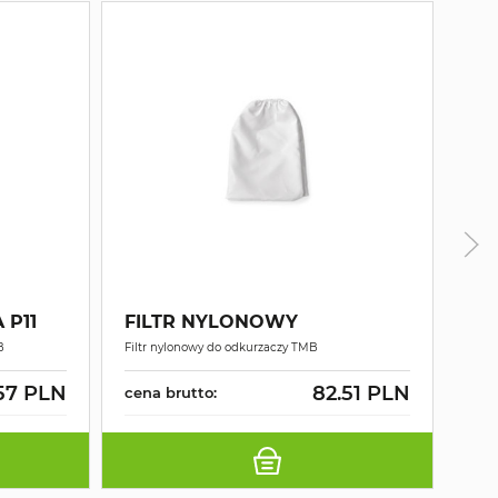
 P11
FILTR NYLONOWY
FI
B
Filtr nylonowy do odkurzaczy TMB
Filtr
.57 PLN
82.51 PLN
cena brutto:
cen