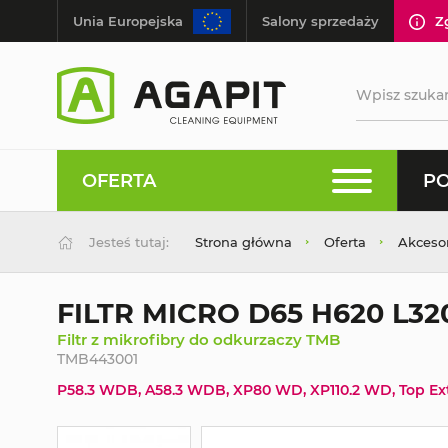
Unia Europejska
Salony sprzedaży
Z
OFERTA
PO
Jesteś tutaj:
Strona główna
Oferta
Akceso
FILTR MICRO D65 H620 L32
Filtr z mikrofibry do odkurzaczy TMB
TMB443001
P58.3 WDB, A58.3 WDB, XP80 WD, XP110.2 WD, Top Ext