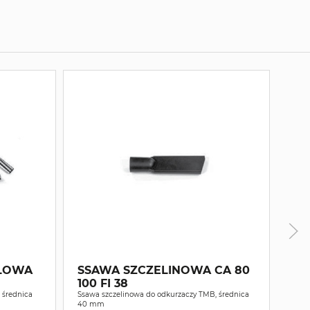
ALOWA
SSAWA SZCZELINOWA CA 80
SS
100 FI 38
CA
 średnica
Ssawa szczelinowa do odkurzaczy TMB, średnica
40 mm
Ssaw