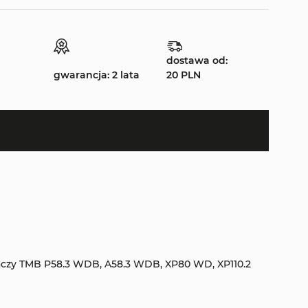
dostawa od:
gwarancja: 2 lata
20 PLN
aczy TMB P58.3 WDB, A58.3 WDB, XP80 WD, XP110.2