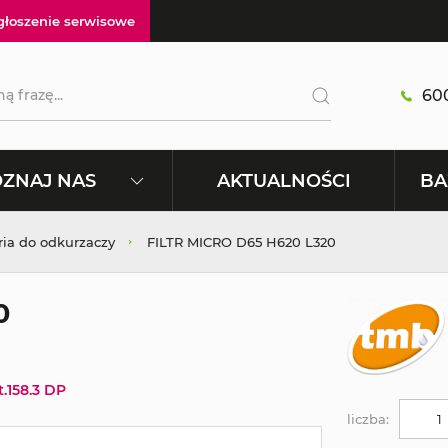
głoszenie serwisowe
600
AKTUALNOŚCI
ZNAJ NAS
BA
ria do odkurzaczy
FILTR MICRO D65 H620 L320
0
.158.3 DP
liczba: