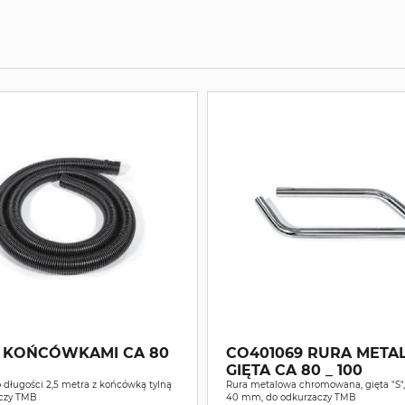
 KOŃCÓWKAMI CA 80
CO401069 RURA MET
GIĘTA CA 80 _ 100
 długości 2,5 metra z końcówką tylną
Rura metalowa chromowana, gięta "S",
czy TMB
40 mm, do odkurzaczy TMB