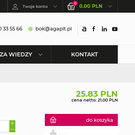
0
0.00 PLN
Twoje konto
 33 55 66
bok@agapit.pl
KONTAKT
ZA WIEDZY
25.83 PLN
cena netto: 21.00 PLN
do koszyka