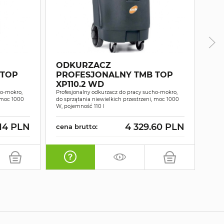
ODKURZACZ
OD
 TOP
PROFESJONALNY TMB TOP
PR
XP110.2 WD
EX
ho-mokro,
Profesjonalny odkurzacz do pracy sucho-mokro,
, moc 1000
do sprzątania niewielkich przestrzeni, moc 1000
Odkur
W, pojemność 110 l
do p
.14 PLN
4 329.60 PLN
cena brutto:
cen