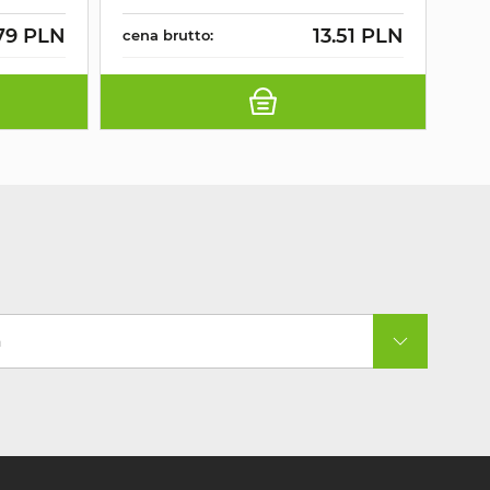
79 PLN
13.51 PLN
cena brutto:
cen
a