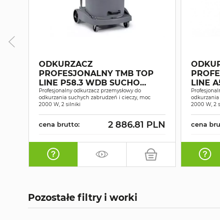
ODKURZACZ
ODKU
PROFESJONALNY TMB TOP
PROFE
LINE P58.3 WDB SUCHO
LINE A58
MOKRO 2 SILNIKOWY
Profesjonalny odkurzacz przemysłowy do
MOKRO
Profesjona
odkurzania suchych zabrudzeń i cieczy, moc
odkurzania
2000 W, 2 silniki
2000 W, 2 s
2 886.81 PLN
cena brutto:
cena bru
Pozostałe filtry i worki