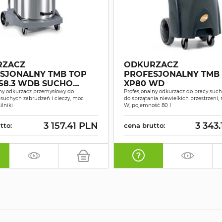
RZACZ
ODKURZACZ
SJONALNY TMB TOP
PROFESJONALNY TMB
.3 WDB SUCHO
XP80 WD
 2 SILNIKOWY
lny odkurzacz przemysłowy do
Profesjonalny odkurzacz do pracy suc
 suchych zabrudzeń i cieczy, moc
do sprzątania niewielkich przestrzeni
ilniki
W, pojemność 80 l
3 157.41 PLN
3 343
tto:
cena brutto: