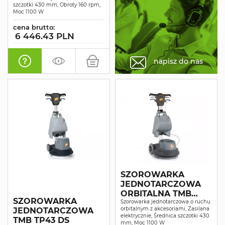
szczotki 430 mm, Obroty 160 rpm,
Moc 1100 W
cena brutto:
6 446.43 PLN
napisz do nas
SZOROWARKA
JEDNOTARCZOWA
ORBITALNA TMB
SZOROWARKA
TPO43
Szorowarka jednotarczowa o ruchu
orbitalnym z akcesoriami, Zasilana
JEDNOTARCZOWA
elektrycznie, Średnica szczotki 430
TMB TP43 DS
mm, Moc 1100 W