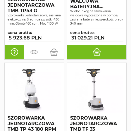
WALCOWA
JEDNOTARCZOWA
BATERYJNA
TMB TP43 G
MULTIWASH PRO
Wielofunkcyjna szorowarka
Szorowarka jednotarczowa, zasilana
walcowa wyposażona w pompę,
340 Z POMPĄ
elektrycznie, Średnica szczotki 430
zasilana bateryjnie, szerokość pracy
mm, Obroty 160 rpm, Moc 1100 W
340 mm
cena brutto:
cena brutto:
5 923.68 PLN
31 029.21 PLN
SZOROWARKA
SZOROWARKA
JEDNOTARCZOWA
JEDNOTARCZOWA
TMB TP 43 180 RPM
TMB TF 33