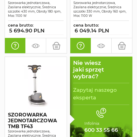
Szorowarka jednotarczowa,
Szorowarka jednotarczowa,
Zasilana elektrycznie, Średnica
Zasilana elektrycznie, Średnica
szczotki 430 mm, Obroty 180 rpm,
szczotki 330 mm, Obroty 160 rpm,
Moc 1100 W
Moc 1100 W
cena brutto:
cena brutto:
5 694.90 PLN
6 049.14 PLN
Nie wiesz
jaki sprzęt
wybrać?
Zapytaj naszego
eksperta
SZOROWARKA
JEDNOTARCZOWA
Infolinia:
TMB TF43
600 33 55 66
Szorowarka jednotarczowa,
Zasilana elektrycznie, Średnica