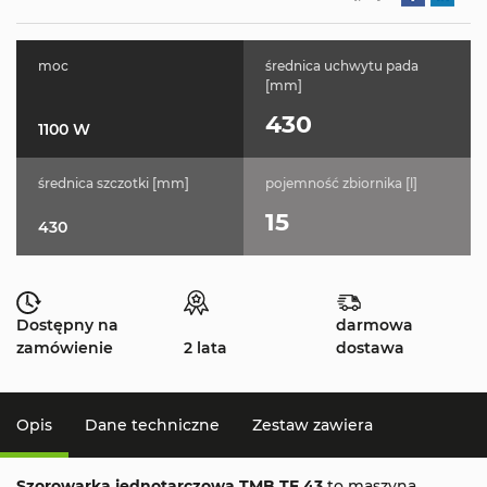
moc
średnica uchwytu pada
[mm]
430
1100 W
średnica szczotki [mm]
pojemność zbiornika [l]
15
430
Dostępny na
darmowa
zamówienie
2 lata
dostawa
Opis
Dane techniczne
Zestaw zawiera
Szorowarka jednotarczowa TMB TF 43
to maszyna