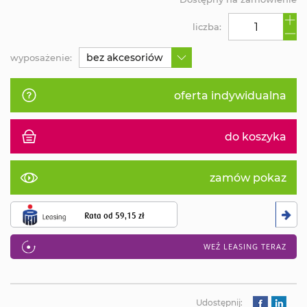
liczba:
bez akcesoriów
wyposażenie:
oferta indywidualna
do koszyka
zamów pokaz
Rata od
59,15 zł
WEŹ LEASING TERAZ
Udostępnij: