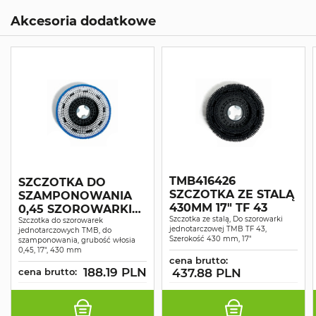
Akcesoria dodatkowe
TMB416426
SZCZOTKA DO
SZCZOTKA ZE STALĄ
SZAMPONOWANIA
430MM 17" TF 43
0,45 SZOROWARKI
Szczotka ze stalą, Do szorowarki
CM 43 CM 17 DS
Szczotka do szorowarek
jednotarczowej TMB TF 43,
jednotarczowych TMB, do
Szerokość 430 mm, 17"
szamponowania, grubość włosia
0,45, 17", 430 mm
cena brutto:
188.19 PLN
cena brutto:
437.88 PLN