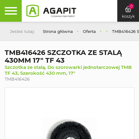
0
koszyk
Jesteś tutaj:
Strona główna
Oferta
TMB416426 S
TMB416426 SZCZOTKA ZE STALĄ
430MM 17" TF 43
Szczotka ze stalą, Do szorowarki jednotarczowej TMB
TF 43, Szerokość 430 mm, 17"
TMB416426