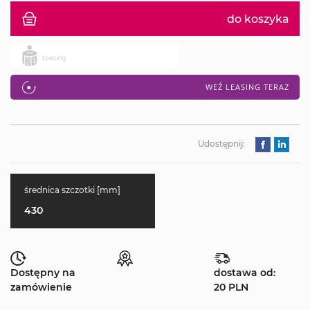
do koszyka
WEŹ LEASING TERAZ
Udostępnij:
średnica szczotki [mm]
430
Dostępny na
dostawa od:
zamówienie
20 PLN