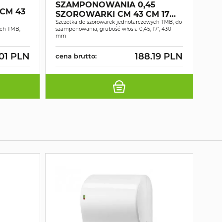
TM
SZAMPONOWANIA 0,45
CM 43
ŚC
SZOROWARKI CM 43 CM 17
43
DS
Szczotka do szorowarek jednotarczowych TMB, do
ych TMB,
szamponowania, grubość włosia 0,45, 17", 430
Szcz
mm
TMB, 
.01 PLN
188.19 PLN
cena brutto:
cen
WY