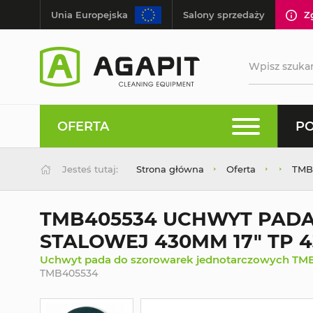
Unia Europejska
Salony sprzedaży
Z
OFERTA
PO
Jesteś tutaj:
Strona główna
Oferta
TMB
TMB405534 UCHWYT PAD
STALOWEJ 430MM 17" TP 4
Uchwyt pada do szorowarek jednotarczowych TMB, 
TMB405534