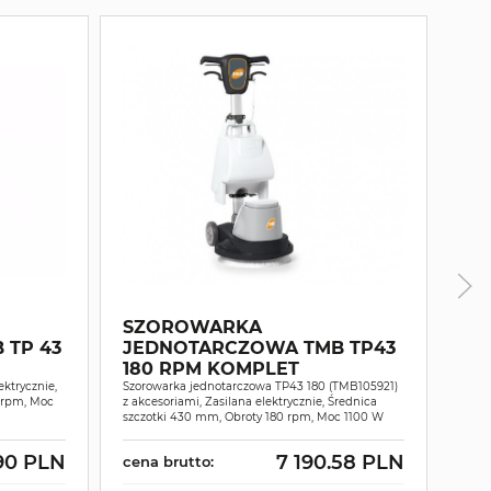
SZ
SZOROWARKA
JE
 TP 43
JEDNOTARCZOWA TMB TP43
DS
180 RPM KOMPLET
Szor
ktrycznie,
Szorowarka jednotarczowa TP43 180 (TMB105921)
elekt
 rpm, Moc
z akcesoriami, Zasilana elektrycznie, Średnica
Regu
szczotki 430 mm, Obroty 180 rpm, Moc 1100 W
W
90 PLN
7 190.58 PLN
cena brutto:
cen