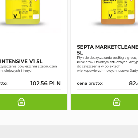
SEPTA MARKETCLEANE
5L
Płyn do doczyszczania podłóg z gresu, 
INTENSIVE V1 5L
klinkierów i tworzyw sztucznych. Antyp
czyszczania powierzchni z zabrudzeń
do czyszczenia w obiektach
h, olejowych i innych
wielkopowierzchniowych, usuwa ślad
102.56 PLN
82
tto:
cena brutto: