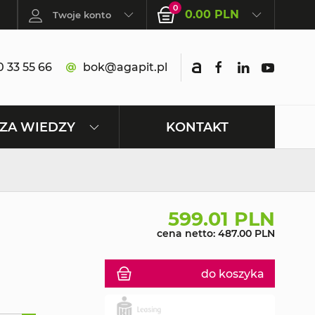
0
0.00 PLN
Twoje konto
 33 55 66
bok@agapit.pl
KONTAKT
ZA WIEDZY
599.01 PLN
cena netto: 487.00 PLN
do koszyka