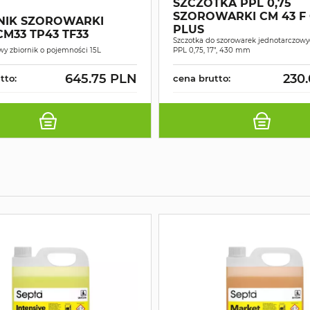
SZCZOTKA PPL 0,75
SZOROWARKI CM 43 F 
NIK SZOROWARKI
PLUS
M33 TP43 TF33
Szczotka do szorowarek jednotarczow
wy zbiornik o pojemności 15L
PPL 0,75, 17", 430 mm
645.75 PLN
230
tto:
cena brutto: