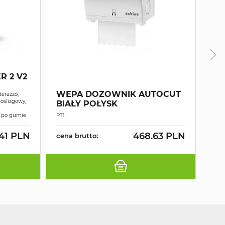
R 2 V2
MY
WY
WEPA DOZOWNIK AUTOCUT
terazzo,
PO
oślizgowy,
BIAŁY POŁYSK
16
Prof
y po gumie
PT1
wyso
.41 PLN
468.63 PLN
cena brutto:
cen