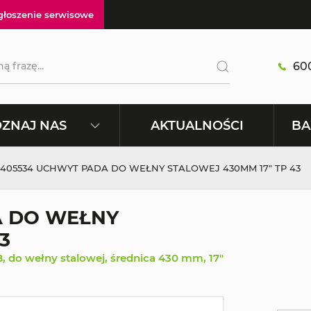
głoszenie serwisowe
600
AKTUALNOŚCI
ZNAJ NAS
BA
405534 UCHWYT PADA DO WEŁNY STALOWEJ 430MM 17" TP 43
A DO WEŁNY
3
do wełny stalowej, średnica 430 mm, 17"