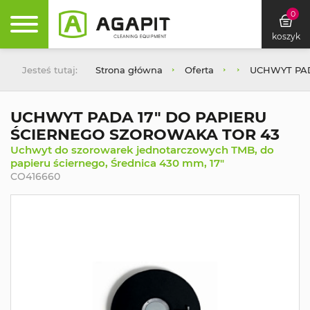
0
koszyk
Jesteś tutaj:
Strona główna
Oferta
UCHWYT PAD
UCHWYT PADA 17" DO PAPIERU
ŚCIERNEGO SZOROWAKA TOR 43
Uchwyt do szorowarek jednotarczowych TMB, do
papieru ściernego, Średnica 430 mm, 17"
CO416660