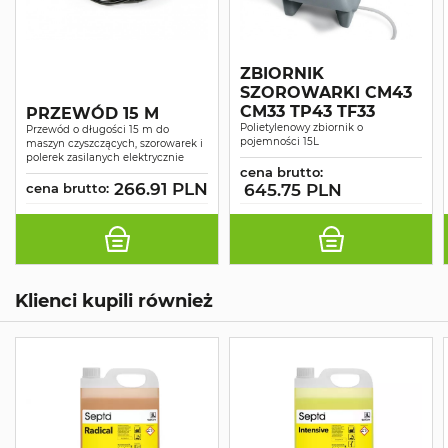
ZBIORNIK
SZOROWARKI CM43
CM33 TP43 TF33
PRZEWÓD 15 M
Polietylenowy zbiornik o
Przewód o długości 15 m do
pojemności 15L
maszyn czyszczących, szorowarek i
polerek zasilanych elektrycznie
cena brutto:
266.91 PLN
cena brutto:
645.75 PLN
Klienci kupili również