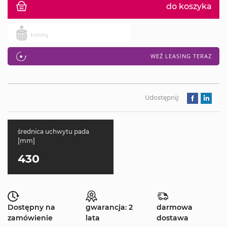
do koszyka
WEŹ LEASING TERAZ
Udostępnij:
średnica uchwytu pada
[mm]
430
Dostępny na
gwarancja: 2
darmowa
zamówienie
lata
dostawa