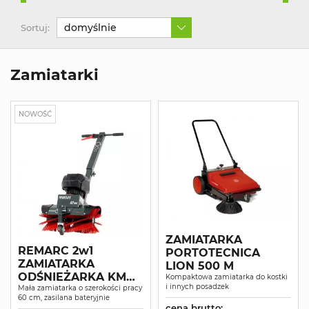
domyślnie
Sortuj:
Zamiatarki
NOWOŚĆ
ZAMIATARKA
REMARC 2w1
PORTOTECNICA
ZAMIATARKA
LION 500 M
ODŚNIEŻARKA KM
Kompaktowa zamiatarka do kostki
i innych posadzek
NIMBUS 82V
Mała zamiatarka o szerokości pracy
60 cm, zasilana bateryjnie
cena brutto: