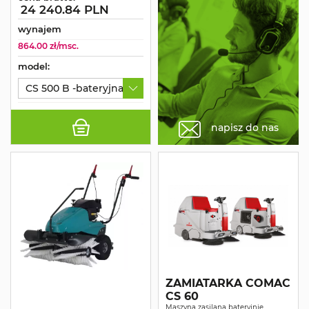
24 240.84 PLN
wynajem
864.00 zł/msc.
model:
CS 500 B -bateryjna
napisz do nas
ZAMIATARKA COMAC
CS 60
Maszyna zasilana bateryjnie,