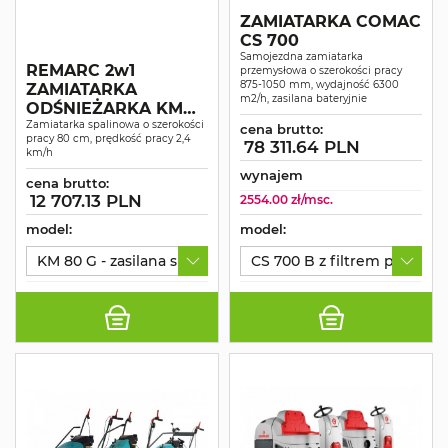
ZAMIATARKA COMAC
CS 700
Samojezdna zamiatarka
REMARC 2w1
przemysłowa o szerokości pracy
875-1050 mm, wydajność 6300
ZAMIATARKA
m2/h, zasilana bateryjnie
ODŚNIEŻARKA KM
80
Zamiatarka spalinowa o szerokości
cena brutto:
pracy 80 cm, prędkość pracy 2,4
78 311.64 PLN
km/h
wynajem
cena brutto:
12 707.13 PLN
2554.00 zł/msc.
model:
model:
KM 80 G - zasilana spalinowo, szerokość pracy 80 cm
CS 700 B z filtrem panelo