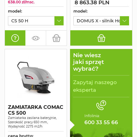
8 863.38 PLN
638.00 zł/msc.
model:
model:
CS 50 H
DOMUS X - silnik Honda GC
Nie wiesz
jaki sprzęt
wybrać?
Zapytaj naszego
eksperta
ZAMIATARKA COMAC
CS 500
Infolinia:
Zamiatarka zasilana bateryjnie,
600 33 55 66
Szerokość pracy 650 mm,
Wydajność 2275 m2/h
cena brutto: