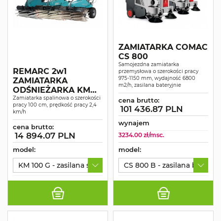
ZAMIATARKA COMAC
CS 800
Samojezdna zamiatarka
REMARC 2w1
przemysłowa o szerokości pracy
975-1150 mm, wydajność 6800
ZAMIATARKA
m2/h, zasilana bateryjnie
ODŚNIEŻARKA KM
100
Zamiatarka spalinowa o szerokości
cena brutto:
pracy 100 cm, prędkość pracy 2,4
101 436.87 PLN
km/h
wynajem
cena brutto:
14 894.07 PLN
3234.00 zł/msc.
model:
model:
KM 100 G - zasilana spalinowo, szerokość pracy 100 cm
CS 800 B - zasilana bateryj