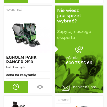
Nie wiesz
WYPRZEDAŻ
jaki sprzęt
wybrać?
Zapytaj naszego
eksperta
EGHOLM PARK
Infolinia:
RANGER 2150
600 33 55 66
Nośnik narzędzi
cena na zapytanie
napisz do nas
NOWOŚĆ