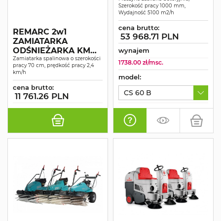
Szerokość pracy 1000 mm,
Wydajność 5100 m2/h
cena brutto:
REMARC 2w1
53 968.71 PLN
ZAMIATARKA
ODŚNIEŻARKA KM
wynajem
70 G
Zamiatarka spalinowa o szerokości
1738.00 zł/msc.
pracy 70 cm, prędkość pracy 2,4
km/h
model:
cena brutto:
CS 60 B
11 761.26 PLN