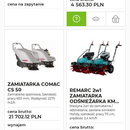
cena na zapytanie
4 563.30 PLN
ZAMIATARKA COMAC
CS 50
REMARC 2w1
Zamiatarka spalinowa, Szerokość
ZAMIATARKA
pracy 650 mm, Wydajność 2275
ODŚNIEŻARKA KM
m2/h
DOMUS
Maszyna 2w1 do zamiatania /
odśnieżania, zasilana silnikiem
cena brutto:
Hondy, szerokość pracy 70 cm,
21 702.12 PLN
prędkość 2,4 km/h
wynajem
cena brutto: