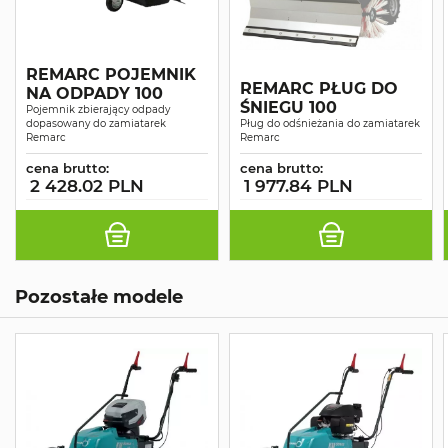
REMARC POJEMNIK
REMARC PŁUG DO
NA ODPADY 100
ŚNIEGU 100
Pojemnik zbierający odpady
dopasowany do zamiatarek
Pług do odśnieżania do zamiatarek
Remarc
Remarc
cena brutto:
cena brutto:
2 428.02 PLN
1 977.84 PLN
Pozostałe modele