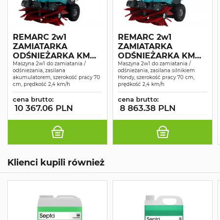
REMARC 2w1
REMARC 2w1
ZAMIATARKA
ZAMIATARKA
ODŚNIEŻARKA KM
ODŚNIEŻARKA KM
DOMUS AKKU 82V
Maszyna 2w1 do zamiatania /
DOMUS X
Maszyna 2w1 do zamiatania /
odśnieżania, zasilana
odśnieżania, zasilana silnikiem
akumulatorem, szerokość pracy 70
Hondy, szerokość pracy 70 cm,
cm, prędkość 2,4 km/h
prędkość 2,4 km/h
cena brutto:
cena brutto:
10 367.06 PLN
8 863.38 PLN
Klienci kupili również