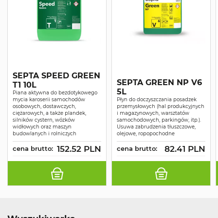
SEPTA SPEED GREEN
SEPTA GREEN NP V6
T1 10L
5L
Piana aktywna do bezdotykowego
mycia karoserii samochodów
Płyn do doczyszczania posadzek
osobowych, dostawczych,
przemysłowych (hal produkcyjnych
ciężarowych, a także plandek,
i magazynowych, warsztatów
silników cystern, wózków
samochodowych, parkingów, itp.).
widłowych oraz maszyn
Usuwa zabrudzenia tłuszczowe,
budowlanych i rolniczych
olejowe, ropopochodne
152.52 PLN
82.41 PLN
cena brutto:
cena brutto: