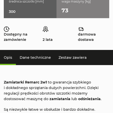
średnica szczotki [mm]
waga maszyny [kg]
73
300
Dostępny na
darmowa
zamówienie
2 lata
dostawa
Opis
Dane techniczne
Zestaw zawiera
Zamiatarki Remarc 2w1
to gwarancja szybkiego
i dokładnego sprzątania dużych powierzchni. Dzięki
regulacji prędkości obrotów szczotki możemy
dostosować maszynę do
zamiatania
lub
odśnieżania
.
Są niezwykle łatwe w obsłudze i bardzo dokładne.