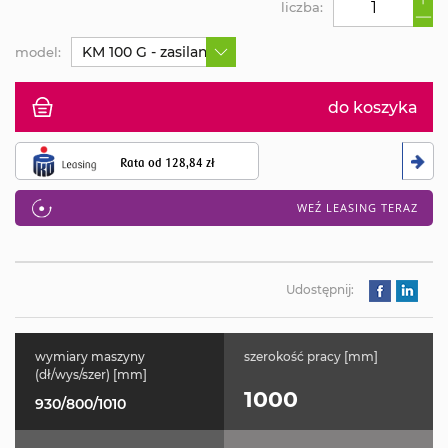
liczba:
KM 100 G - zasilana spalinowo, szerokość pracy 10
model:
do koszyka
Rata od
128,84 zł
WEŹ LEASING TERAZ
Udostępnij:
wymiary maszyny
szerokość pracy [mm]
(dł/wys/szer) [mm]
1000
930/800/1010