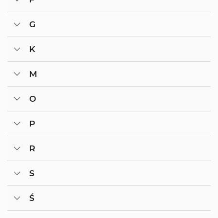
G
K
M
O
P
R
S
Ś