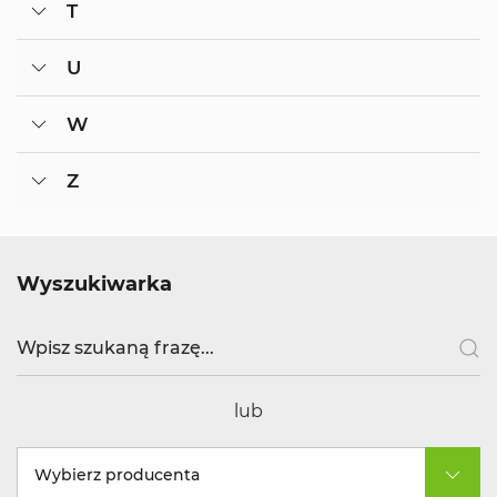
T
U
W
Z
Wyszukiwarka
lub
Wybierz producenta