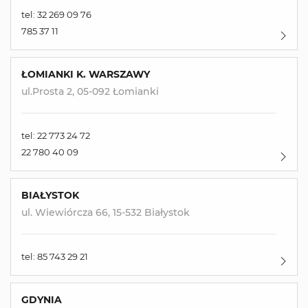
dostępu do treści moich danych osobowych oraz ich
tel: 32 269 09 76
poprawiania oraz żądania ich usunięcia, jak również
prawie do wycofania zgody w każdym czasie.
785 37 11
ŁOMIANKI K. WARSZAWY
ul.Prosta 2, 05-092 Łomianki
tel: 22 773 24 72
22 780 40 09
BIAŁYSTOK
ul. Wiewiórcza 66, 15-532 Białystok
tel: 85 743 29 21
GDYNIA