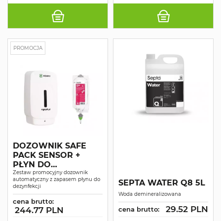
PROMOCJA
DOZOWNIK SAFE
PACK SENSOR +
PŁYN DO
DEZYNFEKCJI SINE
Zestaw promocyjny dozownik
automatyczny z zapasem płynu do
SEPTA WATER Q8 5L
CID H1
dezynfekcji
Woda demineralizowana
cena brutto:
29.52 PLN
244.77 PLN
cena brutto: