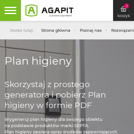
0
koszyk
Jesteś tutaj:
Strona główna
Poznaj nas
Rozwiązan
Plan higieny
Skorzystaj z prostego
generatora i pobierz Plan
higieny w formie PDF
Wygeneruj plan higieny dla swojego obiektu
na podstawie produktów marki SEPTA.
Plan higieny zawiera opisy środków zapewniających