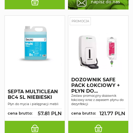
napisz do nas
PROMOCJA
DOZOWNIK SAFE
PACK ŁOKCIOWY +
PŁYN DO
SEPTA MULTICLEAN
DEZYNFEKCJI SINE
Zestaw promocyjny dozownik
BC4 5L NIEBIESKI
łokciowy wraz z zapasem płynu do
CID H1
Płyn do mycia i pielęgnacji mebli
dezynfekcji
57.81 PLN
121.77 PLN
cena brutto:
cena brutto: