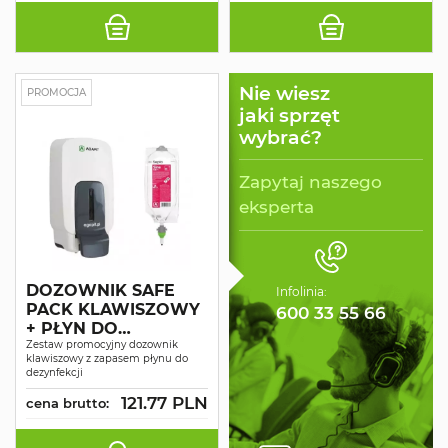
Nie wiesz
PROMOCJA
jaki sprzęt
wybrać?
Zapytaj naszego
eksperta
DOZOWNIK SAFE
Infolinia:
PACK KLAWISZOWY
600 33 55 66
+ PŁYN DO
DEZYNFEKCJI SINE
Zestaw promocyjny dozownik
klawiszowy z zapasem płynu do
CID H1
dezynfekcji
121.77 PLN
cena brutto: