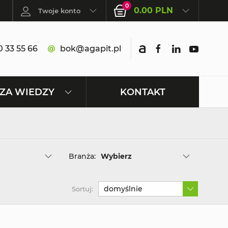
0
0.00 PLN
Twoje konto
 33 55 66
bok@agapit.pl
KONTAKT
ZA WIEDZY
Branża:
Wybierz
domyślnie
Sortuj: