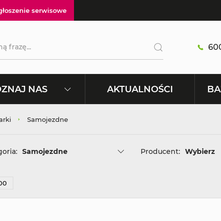
głoszenie serwisowe
600
AKTUALNOŚCI
ZNAJ NAS
BA
arki
Samojezdne
oria:
Samojezdne
Producent:
Wybierz