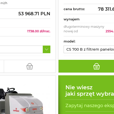
0 m2/h
78 311
cena brutto:
53 968.71 PLN
wynajem
długoterminowy maszyny
1738.00 zł/msc.
nowej od
2554.
model:
CS 700 B z filtrem panel
Nie wiesz
jaki sprzęt wybr
Zapytaj naszego eks