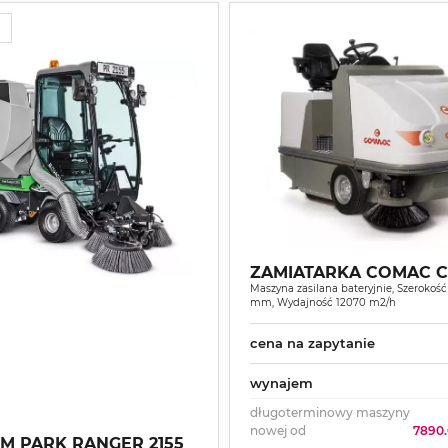
Ć
ZAMIATARKA COMAC CS
Maszyna zasilana bateryjnie, Szerokość
mm, Wydajność 12070 m2/h
cena na zapytanie
wynajem
długoterminowy maszyny
nowej od
7890.
M PARK RANGER 2155