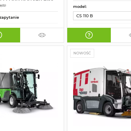
ędzi
model:
CS 110 B
zapytanie
NOWOŚĆ