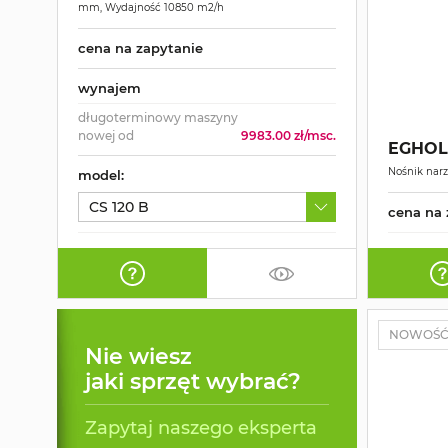
mm, Wydajność 10850 m2/h
cena na zapytanie
wynajem
długoterminowy maszyny
nowej od
9983.00 zł/msc.
EGHOL
Nośnik narz
model:
CS 120 B
cena na 
NOWOŚ
Nie wiesz
jaki sprzęt wybrać?
Zapytaj naszego eksperta