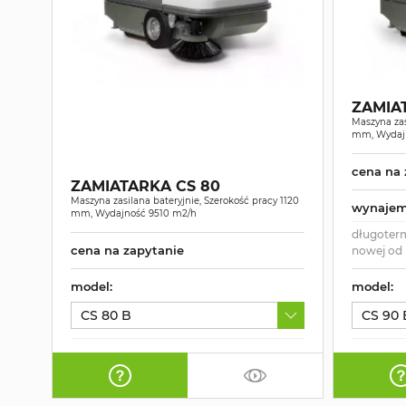
ZAMIA
Maszyna zas
mm, Wydaj
cena na 
ZAMIATARKA CS 80
Maszyna zasilana bateryjnie, Szerokość pracy 1120
wynaje
mm, Wydajność 9510 m2/h
długoter
cena na zapytanie
nowej od
model:
model:
CS 80 B
CS 90 