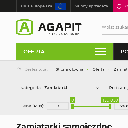
Unia Europejska
Salony sprzedaży
Z
OFERTA
PO
Jesteś tutaj:
Strona główna
Oferta
Zamiat
Kategoria:
Zamiatarki
Podkateg
0
150 000
Cena (PLN):
Zamiatarki samojezdne