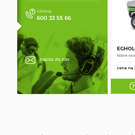
Infolinia:
600 33 55 66
EGHOL
Nośnik narz
napisz do nas
cena na 