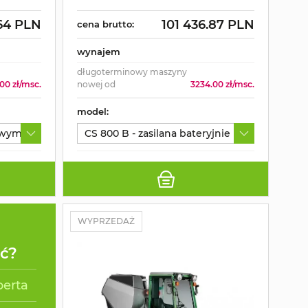
.64 PLN
101 436.87 PLN
cena brutto:
wynajem
długoterminowy maszyny
00 zł/msc.
nowej od
3234.00 zł/msc.
model:
owym 2021
CS 800 B - zasilana bateryjnie
WYPRZEDAŻ
ać?
perta