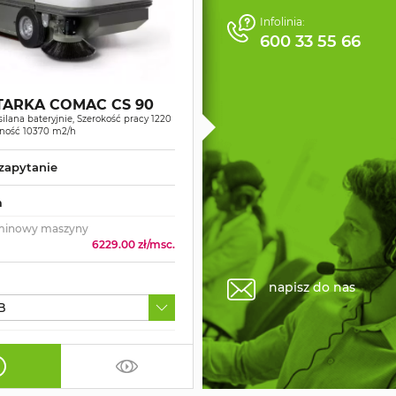
Infolinia:
600 33 55 66
TARKA COMAC CS 90
ilana bateryjnie, Szerokość pracy 1220
ność 10370 m2/h
zapytanie
m
minowy maszyny
6229.00 zł/msc.
napisz do nas
B