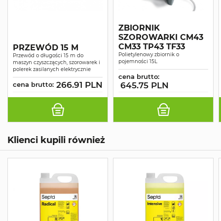
ZBIORNIK
SZOROWARKI CM43
CM33 TP43 TF33
PRZEWÓD 15 M
Polietylenowy zbiornik o
Przewód o długości 15 m do
pojemności 15L
maszyn czyszczących, szorowarek i
polerek zasilanych elektrycznie
cena brutto:
266.91 PLN
cena brutto:
645.75 PLN
Klienci kupili również