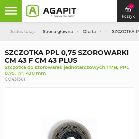
0
koszyk
Jesteś tutaj:
Strona główna
Oferta
SZCZOTKA P
SZCZOTKA PPL 0,75 SZOROWARKI
CM 43 F CM 43 PLUS
Szczotka do szorowarek jednotarczowych TMB, PPL
0,75, 17", 430 mm
CO431361