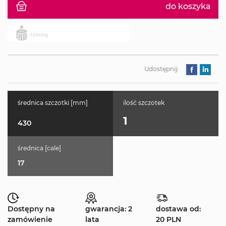
do koszyka
Udostępnij:
średnica szczotki [mm]
ilość szczotek
1
430
średnica [cale]
17
Dostępny na
gwarancja: 2
dostawa od:
zamówienie
lata
20 PLN