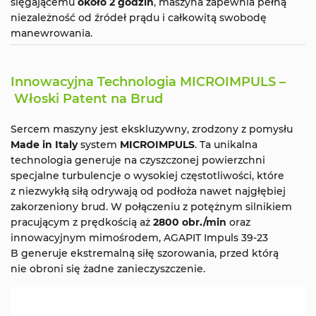
sięgającemu
około 2 godzin
, maszyna zapewnia pełną
niezależność od źródeł prądu i całkowitą swobodę
manewrowania.
Innowacyjna Technologia MICROIMPULS –
Włoski Patent na Brud
Sercem maszyny jest ekskluzywny, zrodzony z pomysłu
Made in Italy
system
MICROIMPULS
. Ta unikalna
technologia generuje na czyszczonej powierzchni
specjalne turbulencje o wysokiej częstotliwości, które
z niezwykłą siłą odrywają od podłoża nawet najgłębiej
zakorzeniony brud. W połączeniu z potężnym silnikiem
pracującym z prędkością aż
2800 obr./min
oraz
innowacyjnym mimośrodem, AGAPIT Impuls 39-23
B generuje ekstremalną siłę szorowania, przed którą
nie obroni się żadne zanieczyszczenie.