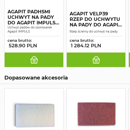
AGAPIT PADHSMI
AGAPIT VELP39
UCHWYT NA PADY
RZEP DO UCHWYTU
DO AGAPIT IMPULS
NA PADY DO AGAPIT
39-23
Uchwyt padów do szorowarek
IMPULS 39-23
Agapit IMPULS
Rzep ścierny do uchwyt na pady
cena brutto:
cena brutto:
528.90 PLN
1 284.12 PLN
Dopasowane akcesoria