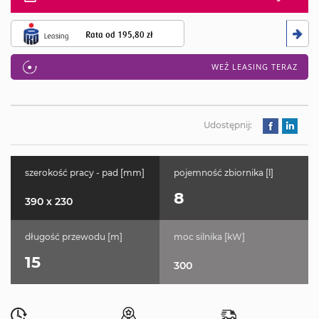
Rata od
195,80 zł
WEŹ LEASING TERAZ
Udostępnij:
szerokość pracy - pad [mm]
pojemność zbiornika [l]
8
390 x 230
długość przewodu [m]
moc silnika [kW]
15
300