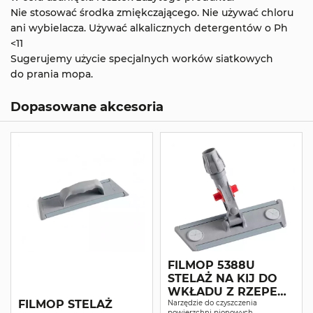
Nie stosować środka zmiękczającego.
Nie używać chloru
ani wybielacza.
Używać alkalicznych detergentów o Ph
<11
Sugerujemy użycie specjalnych worków siatkowych
do prania mopa.
Dopasowane akcesoria
FILMOP 5388U
STELAŻ NA KIJ DO
WKŁADU Z RZEPEM
FILMOP STELAŻ
BRILLIANT 30CM
Narzędzie do czyszczenia
powierzchni pionowych