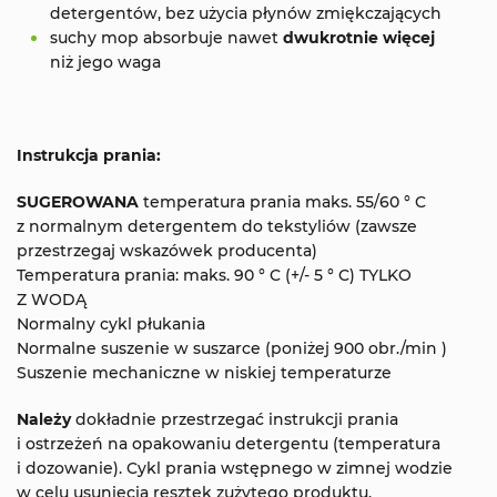
detergentów, bez użycia płynów zmiękczających
suchy mop absorbuje nawet
dwukrotnie więcej
niż jego waga
Instrukcja prania:
SUGEROWANA
temperatura prania maks. 55/60 ° C
z normalnym detergentem do tekstyliów (zawsze
przestrzegaj wskazówek producenta)
Temperatura prania: maks. 90 ° C (+/- 5 ° C) TYLKO
Z WODĄ
Normalny cykl płukania
Normalne suszenie w suszarce (poniżej 900 obr./min )
Suszenie mechaniczne w niskiej temperaturze
Należy
dokładnie przestrzegać instrukcji prania
i ostrzeżeń na opakowaniu detergentu (temperatura
i dozowanie).
Cykl
prania
wstępnego w zimnej wodzie
w celu usunięcia resztek zużytego produktu.