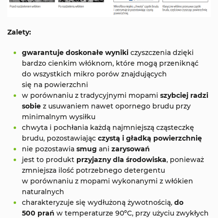
Zalety:
gwarantuje doskonałe wyniki
czyszczenia dzięki
bardzo cienkim włóknom, które mogą przeniknąć
do wszystkich mikro porów znajdujących
się na powierzchni
w porównaniu z tradycyjnymi mopami
szybciej radzi
sobie
z usuwaniem nawet opornego brudu przy
minimalnym wysiłku
chwyta i pochłania każdą najmniejszą cząsteczkę
brudu, pozostawiając
czystą i gładką powierzchnię
nie pozostawia
smug
ani
zarysowań
jest to produkt
przyjazny dla środowiska
, ponieważ
zmniejsza ilość potrzebnego detergentu
w porównaniu z mopami wykonanymi z włókien
naturalnych
charakteryzuje się wydłużoną żywotnością,
do
500 prań
w temperaturze 90ºC, przy użyciu zwykłych