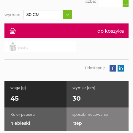
liczba:
30 CM
wymiar:
do koszyka
Udostępnij:
waga [g]
wymiar [cm]
45
30
Kolor papieru
sposób mocowania
niebieski
rzep