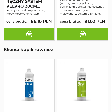
RĘCZNY SYSTEM
(wewnętrzne szyby, lustra,
VELVRO 30CM
powierzchnie ze stali nierdzewnej,
BRILLIANT
Ręczny stelaż do mycia mebli,
drzwi lakierowane, drzwi
mopy mocowane na rzep
malowane) w systemie Brilliant.
86.10 PLN
91.02 PLN
cena brutto:
cena brutto:
Klienci kupili również