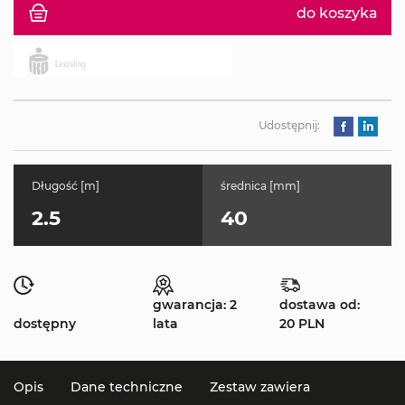
do koszyka
Udostępnij:
Długość [m]
średnica [mm]
2.5
40
gwarancja: 2
dostawa od:
dostępny
lata
20 PLN
Opis
Dane techniczne
Zestaw zawiera