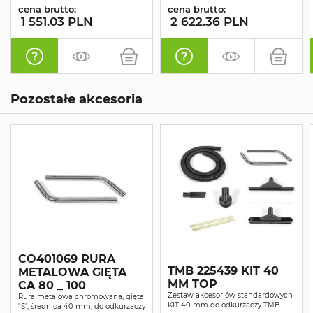
cena brutto:
cena brutto:
1 551.03 PLN
2 622.36 PLN
Pozostałe akcesoria
CO401069 RURA
TMB 225439 KIT 40
METALOWA GIĘTA
MM TOP
CA 80 _ 100
Zestaw akcesoriów standardowych
Rura metalowa chromowana, gięta
KIT 40 mm do odkurzaczy TMB
"S", średnica 40 mm, do odkurzaczy