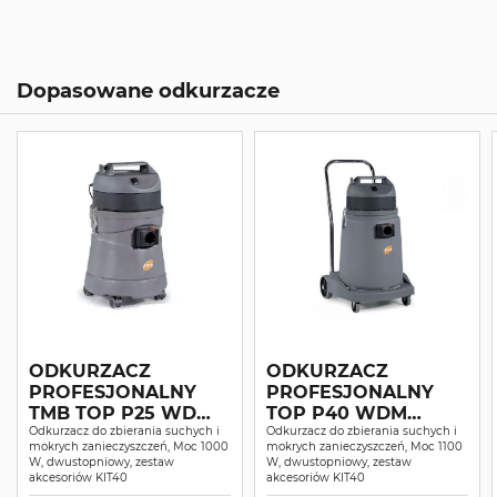
Dopasowane odkurzacze
ODKURZACZ
ODKURZACZ
PROFESJONALNY
PROFESJONALNY
TMB TOP P25 WD
TOP P40 WDM
SUCHO-MOKRO
Odkurzacz do zbierania suchych i
SUCHO-MOKRO
Odkurzacz do zbierania suchych i
mokrych zanieczyszczeń, Moc 1000
mokrych zanieczyszczeń, Moc 1100
W, dwustopniowy, zestaw
W, dwustopniowy, zestaw
akcesoriów KIT40
akcesoriów KIT40