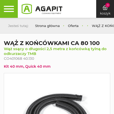
0
koszyk
Jesteś tutaj:
Strona główna
Oferta
WĄŻ Z KOŃC
WĄŻ Z KOŃCÓWKAMI CA 80 100
Wąż ssący o długości 2,5 metra z końcówką tylną do
odkurzaczy TMB
CO401068 40.130
Kit 40 mm, Quick 40 mm