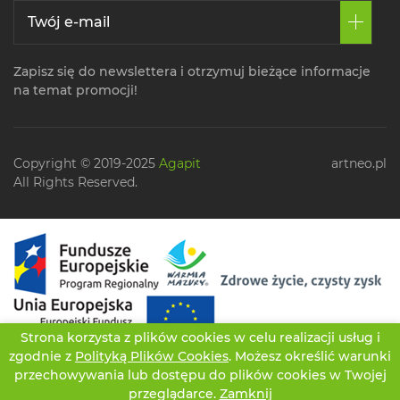
Zapisz się do newslettera i otrzymuj bieżące informacje
na temat promocji!
Copyright © 2019-2025
Agapit
artneo.pl
All Rights Reserved.
Strona korzysta z plików cookies w celu realizacji usług i
zgodnie z
Polityką Plików Cookies
. Możesz określić warunki
przechowywania lub dostępu do plików cookies w Twojej
przeglądarce.
Zamknij
CZATUJ
OFERTA
TWOJE KONTO