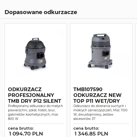
Dopasowane odkurzacze
ODKURZACZ
TMB107590
PROFESJONALNY
ODKURZACZ NEW
TMB DRY P12 SILENT
TOP P11 WET/DRY
Profesjonalny odkurzacz do małych
Odkurzacz do zbierania suchych i
powierzchni, szkół, hoteli, biur,
mokrych zanieczyszczeń, Moc 1100
gabinetów kosmetycznych, moc
W, dwustopniowy, zestaw
800 W
akcesoriów 37
cena brutto:
cena brutto:
1 094.70 PLN
1 346.85 PLN