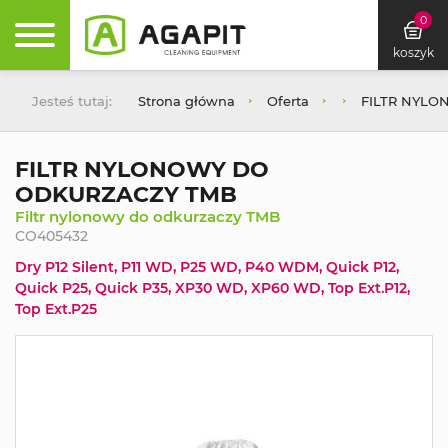
0
koszyk
Jesteś tutaj:
Strona główna
Oferta
FILTR NYL
FILTR NYLONOWY DO
ODKURZACZY TMB
Filtr nylonowy do odkurzaczy TMB
CO405432
Dry P12 Silent, P11 WD, P25 WD, P40 WDM, Quick P12,
Quick P25, Quick P35, XP30 WD, XP60 WD, Top Ext.P12,
Top Ext.P25