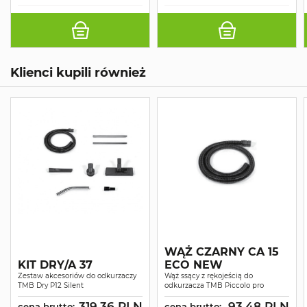
Klienci kupili również
WĄŻ CZARNY CA 15
KIT DRY/A 37
ECO NEW
Zestaw akcesoriów do odkurzaczy
Wąż ssący z rękojeścią do
TMB Dry P12 Silent
odkurzacza TMB Piccolo pro
319.36 PLN
93.48 PLN
cena brutto:
cena brutto: