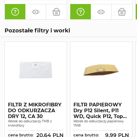
Pozostałe filtry i worki
FILTR Z MIKROFIBRY
FILTR PAPIEROWY
DO ODKURZACZA
Dry P12 Silent, P11
DRY 12, CA 30
WD, Quick P12, Top
Worek do odkurzaczy TMB z
Ext P12
Worek do odkurzaczy papierowy
mikrofibry
TMB
20.64 PLN
9.99 PLN
cena brutto:
cena brutto: