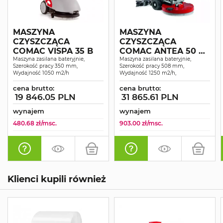
MASZYNA
MASZYNA
CZYSZCZĄCA
CZYSZCZĄCA
COMAC VISPA 35 B
COMAC ANTEA 50 B
Maszyna zasilana bateryjnie,
KOMPLET
Maszyna zasilana bateryjnie,
Szerokość pracy 350 mm,
Szerokość pracy 508 mm,
Wydajność 1050 m2/h
Wydajność 1250 m2/h,
cena brutto:
cena brutto:
19 846.05 PLN
31 865.61 PLN
wynajem
wynajem
480.68 zł/msc.
903.00 zł/msc.
Klienci kupili również