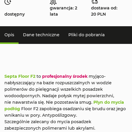
gwarancja: 2
dostawa od:
dostępny
lata
20 PLN
Opis
Dane techniczne
Pliki do pobrania
Septa Floor F2
to
profesjonalny środek
myjąco-
nabłyszczający na bazie rozpuszczalnych w wodzie
polimerów do pielęgnacji wszelkich posadzek
wodoodpornych. Nadaje połysk mytej powierzchni,
nie nawarstwia się. Nie pozostawia smug.
P
łyn do mycia
podłóg
Floor F2 zapobiega osadzaniu się brudu oraz jego
wnikaniu w pory. Antypoślizgowy.
Szczególnie zalecany do mycia posadzek
zabezpieczonych polimerami lub akrylami.