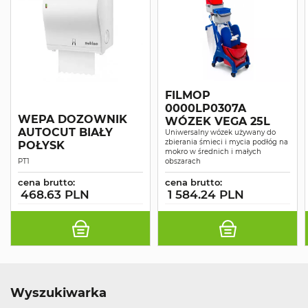
FILMOP
0000LP0307A
WEPA DOZOWNIK
WÓZEK VEGA 25L
AUTOCUT BIAŁY
Uniwersalny wózek używany do
zbierania śmieci i mycia podłóg na
POŁYSK
mokro w średnich i małych
PT1
obszarach
cena brutto:
cena brutto:
468.63 PLN
1 584.24 PLN
Wyszukiwarka