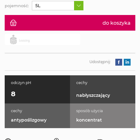
5L
pojemność:
do koszyka
Udostępnij:
odczyn pH
cechy
8
nabłyszczający
cechy
sposób użycia
antypoślizgowy
koncentrat