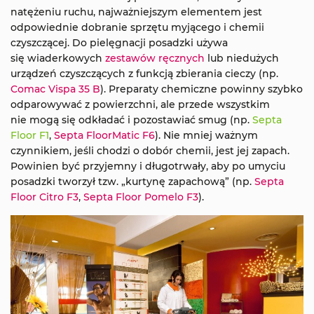
natężeniu ruchu, najważniejszym elementem jest
odpowiednie dobranie sprzętu myjącego i chemii
czyszczącej. Do pielęgnacji posadzki używa
się wiaderkowych
zestawów ręcznych
lub niedużych
urządzeń czyszczących z funkcją zbierania cieczy (np.
Comac Vispa 35 B
). Preparaty chemiczne powinny szybko
odparowywać z powierzchni, ale przede wszystkim
nie mogą się odkładać i pozostawiać smug (np.
Septa
Floor F1
,
Septa FloorMatic F6
). Nie mniej ważnym
czynnikiem, jeśli chodzi o dobór chemii, jest jej zapach.
Powinien być przyjemny i długotrwały, aby po umyciu
posadzki tworzył tzw. „kurtynę zapachową” (np.
Septa
Floor Citro F3
,
Septa Floor Pomelo F3
).