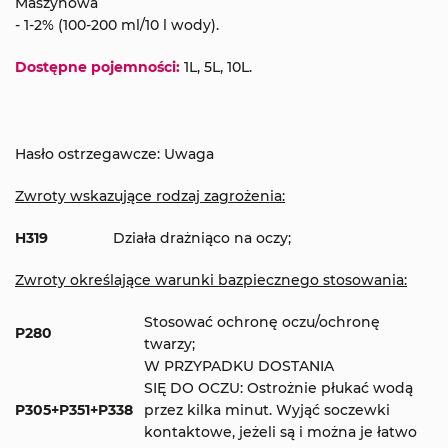
Maszynowa
- 1-2% (100-200 ml/10 l wody).
Dostępne pojemności:
1L, 5L, 10L.
Hasło ostrzegawcze: Uwaga
Zwroty wskazujące rodzaj zagrożenia:
H319
Działa drażniąco na oczy;
Zwroty określające warunki bazpiecznego stosowania:
Stosować ochronę oczu/ochronę
P280
twarzy;
W PRZYPADKU DOSTANIA
SIĘ DO OCZU: Ostrożnie płukać wodą
P305+P351+P338
przez kilka minut. Wyjąć soczewki
kontaktowe, jeżeli są i można je łatwo