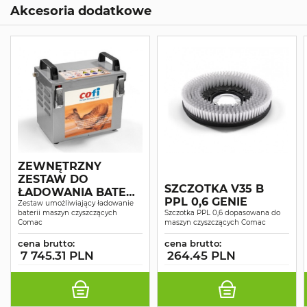
Akcesoria dodatkowe
ZEWNĘTRZNY
ZESTAW DO
SZCZOTKA V35 B
ŁADOWANIA BATERII
PPL 0,6 GENIE
VISPA
Zestaw umożliwiający ładowanie
baterii maszyn czyszczących
Szczotka PPL 0,6 dopasowana do
Comac
maszyn czyszczących Comac
cena brutto:
cena brutto:
7 745.31 PLN
264.45 PLN