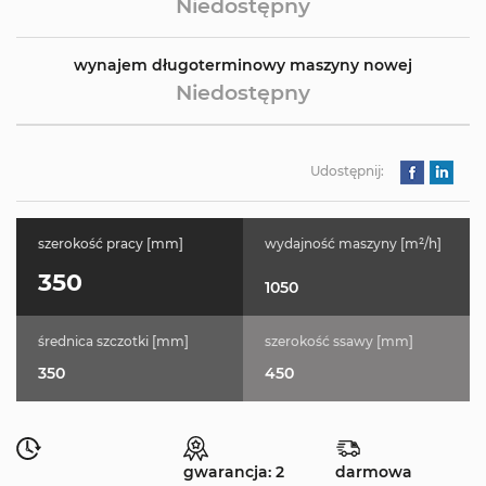
Niedostępny
wynajem długoterminowy maszyny nowej
Niedostępny
Udostępnij:
szerokość pracy [mm]
wydajność maszyny [m²/h]
350
1050
średnica szczotki [mm]
szerokość ssawy [mm]
350
450
gwarancja: 2
darmowa