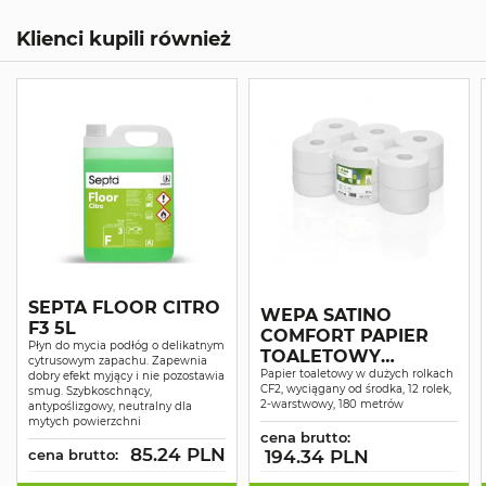
Klienci kupili również
SEPTA FLOOR CITRO
WEPA SATINO
F3 5L
COMFORT PAPIER
Płyn do mycia podłóg o delikatnym
TOALETOWY
cytrusowym zapachu. Zapewnia
CENTERFEED BIAŁY
Papier toaletowy w dużych rolkach
dobry efekt myjący i nie pozostawia
CF2, wyciągany od środka, 12 rolek,
smug. Szybkoschnący,
MAKULATURA 2W
2-warstwowy, 180 metrów
antypoślizgowy, neutralny dla
180MB A12
mytych powierzchni
cena brutto:
85.24 PLN
cena brutto:
194.34 PLN