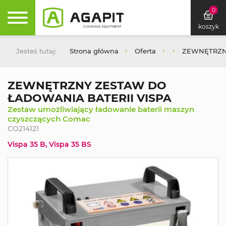
0
koszyk
Jesteś tutaj:
Strona główna
Oferta
ZEWNĘTRZNY
ZEWNĘTRZNY ZESTAW DO
ŁADOWANIA BATERII VISPA
Zestaw umożliwiający ładowanie baterii maszyn
czyszczących Comac
CO214121
Vispa 35 B, Vispa 35 BS