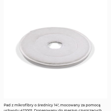
Pad z mikrofibry o średnicy 14", mocowany za pomocą
uchwytu 422001. Dopasowany do maszyn czyszczących