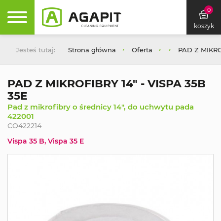
0
koszyk
Jesteś tutaj:
Strona główna
Oferta
PAD Z MIKROF
PAD Z MIKROFIBRY 14" - VISPA 35B
35E
Pad z mikrofibry o średnicy 14", do uchwytu pada
422001
CO422214
Vispa 35 B, Vispa 35 E