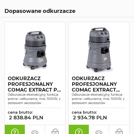
Dopasowane odkurzacze
ODKURZACZ
ODKURZACZ
PROFESJONALNY
PROFESJONALNY
COMAC EXTRACT P12
COMAC EXTRACT
SUCHO-MOKRO
Odkurzacze ekstrakcyjny, funkcja
P25 SUCHO-MOKRO
Odkurzacze ekstrakcyjny, funkcja
prania i odkurzania, moc 1000W, z
prania i odkurzania, moc 1000W, z
zestawem akcesoriów
zestawem akcesoriów
cena brutto:
cena brutto:
2 838.84 PLN
2 934.78 PLN