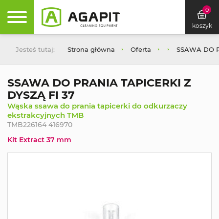
0
koszyk
Jesteś tutaj:
Strona główna
Oferta
SSAWA DO PR
SSAWA DO PRANIA TAPICERKI Z
DYSZĄ FI 37
Wąska ssawa do prania tapicerki do odkurzaczy
ekstrakcyjnych TMB
TMB226164 416970
Kit Extract 37 mm