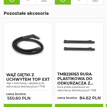
Pozostałe akcesoria
TMB226163 RURA
WĄŻ GIĘTKI Z
PLASTIKOWA DO
UCHWYTEM TOP EXT
ODKURZACZA Z
Wąż z końcówką i rękojeścią do
odkurzaczy ekstrakcyjnych TMB
ZESTAWU KIT
Rura prosta plastikowa do
odkurzaczy ekstrakcyjnych TMB
EXTRACT ŚR. 37 MM 1
cena brutto:
SZT.
84.62 PLN
550.60 PLN
cena brutto: