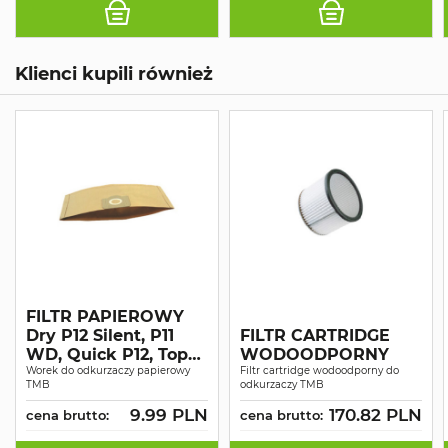
Klienci kupili również
FILTR PAPIEROWY
Dry P12 Silent, P11
FILTR CARTRIDGE
WD, Quick P12, Top
WODOODPORNY
Ext P12
Worek do odkurzaczy papierowy
Filtr cartridge wodoodporny do
TMB
odkurzaczy TMB
9.99 PLN
170.82 PLN
cena brutto:
cena brutto: