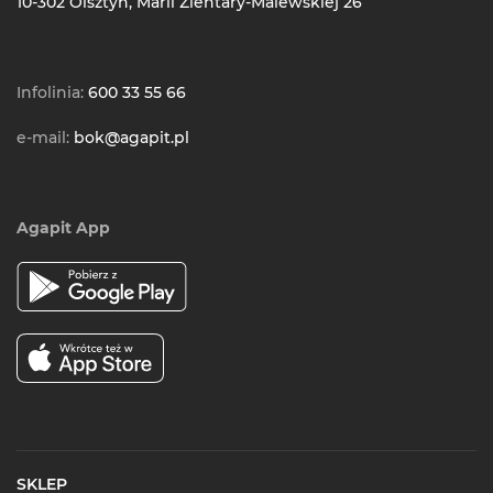
10-302 Olsztyn, Marii Zientary-Malewskiej 26
Infolinia:
600 33 55 66
e-mail:
bok@agapit.pl
Agapit App
SKLEP