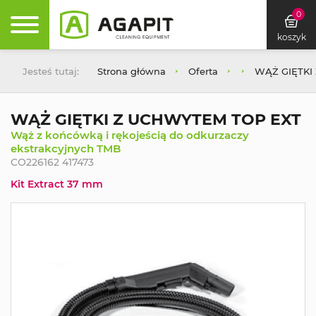
0
koszyk
Jesteś tutaj:
Strona główna
Oferta
WĄŻ GIĘTKI
WĄŻ GIĘTKI Z UCHWYTEM TOP EXT
Wąż z końcówką i rękojeścią do odkurzaczy
ekstrakcyjnych TMB
CO226162 417473
Kit Extract 37 mm