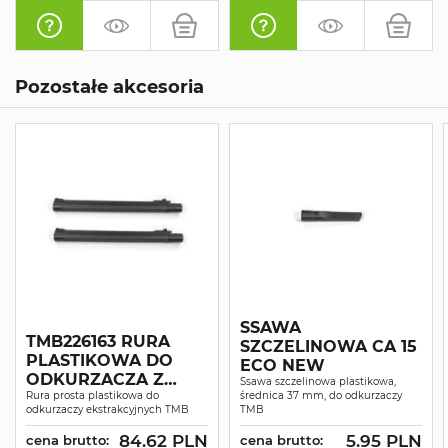
Pozostałe akcesoria
SSAWA
TMB226163 RURA
SZCZELINOWA CA 15
PLASTIKOWA DO
ECO NEW
ODKURZACZA Z
Ssawa szczelinowa plastikowa,
ZESTAWU KIT
Rura prosta plastikowa do
średnica 37 mm, do odkurzaczy
odkurzaczy ekstrakcyjnych TMB
TMB
EXTRACT ŚR. 37 MM 1
SZT.
84.62 PLN
5.95 PLN
cena brutto:
cena brutto: