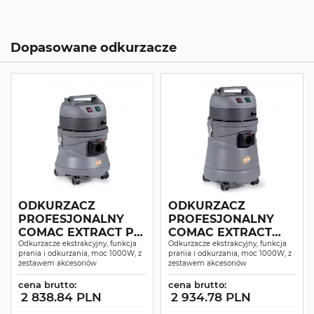
Dopasowane odkurzacze
ODKURZACZ
ODKURZACZ
PROFESJONALNY
PROFESJONALNY
COMAC EXTRACT P12
COMAC EXTRACT
SUCHO-MOKRO
Odkurzacze ekstrakcyjny, funkcja
P25 SUCHO-MOKRO
Odkurzacze ekstrakcyjny, funkcja
prania i odkurzania, moc 1000W, z
prania i odkurzania, moc 1000W, z
zestawem akcesoriów
zestawem akcesoriów
cena brutto:
cena brutto:
2 838.84 PLN
2 934.78 PLN