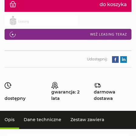
do koszyka
WEŹ LEASING TERAZ
Udostępnij:
gwarancja: 2
darmowa
dostępny
lata
dostawa
Opis
Dane techniczne
Zestaw zawiera