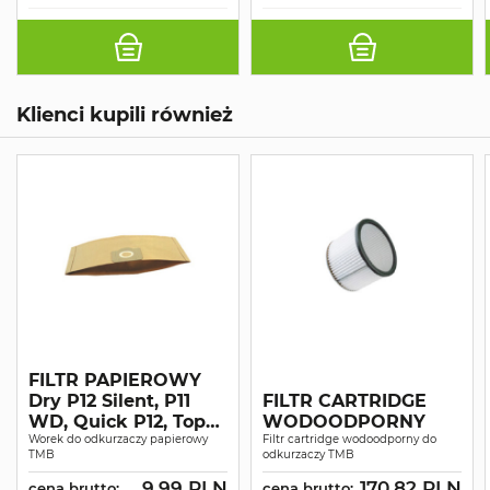
Klienci kupili również
FILTR PAPIEROWY
Dry P12 Silent, P11
FILTR CARTRIDGE
WD, Quick P12, Top
WODOODPORNY
Ext P12
Worek do odkurzaczy papierowy
Filtr cartridge wodoodporny do
TMB
odkurzaczy TMB
9.99 PLN
170.82 PLN
cena brutto:
cena brutto: