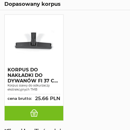
Dopasowany korpus
KORPUS DO
NAKŁADKI DO
DYWANÓW FI 37 CA
30 CA 60
Korpus ssawy do odkurzaczy
ekstrakcyjnych TMB
25.66 PLN
cena brutto: