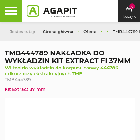
0
koszyk
Jesteś tutaj:
Strona główna
Oferta
TMB444789 
TMB444789 NAKŁADKA DO
WYKŁADZIN KIT EXTRACT FI 37MM
Wkład do wykładzin do korpusu ssawy 444786
odkurzaczy ekstrakcyjnych TMB
TMB444789
Kit Extract 37 mm