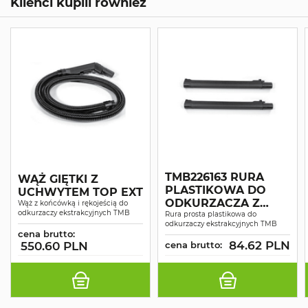
Klienci kupili również
TMB226163 RURA
WĄŻ GIĘTKI Z
PLASTIKOWA DO
UCHWYTEM TOP EXT
ODKURZACZA Z
Wąż z końcówką i rękojeścią do
odkurzaczy ekstrakcyjnych TMB
ZESTAWU KIT
Rura prosta plastikowa do
odkurzaczy ekstrakcyjnych TMB
EXTRACT ŚR. 37 MM 1
cena brutto:
SZT.
84.62 PLN
550.60 PLN
cena brutto: