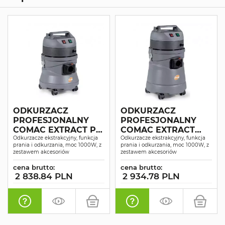
ODKURZACZ
ODKURZACZ
PROFESJONALNY
PROFESJONALNY
COMAC EXTRACT P12
COMAC EXTRACT
SUCHO-MOKRO
Odkurzacze ekstrakcyjny, funkcja
P25 SUCHO-MOKRO
Odkurzacze ekstrakcyjny, funkcja
prania i odkurzania, moc 1000W, z
prania i odkurzania, moc 1000W, z
zestawem akcesoriów
zestawem akcesoriów
cena brutto:
cena brutto:
2 838.84 PLN
2 934.78 PLN