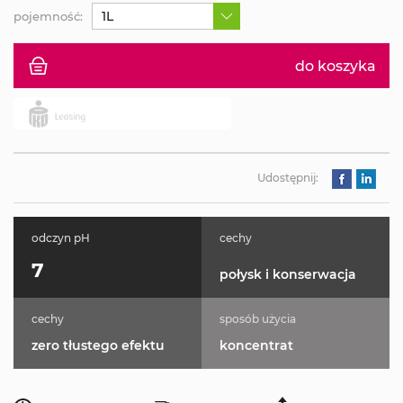
1L
pojemność:
do koszyka
Udostępnij:
odczyn pH
cechy
7
połysk i konserwacja
cechy
sposób użycia
zero tłustego efektu
koncentrat