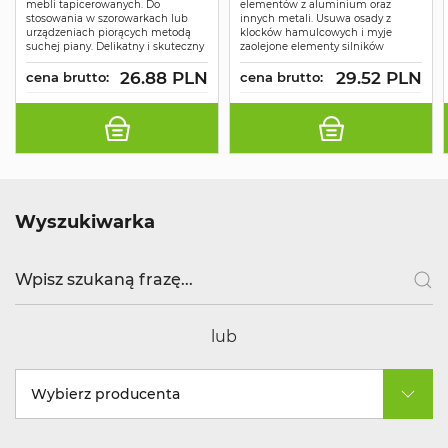
mebli tapicerowanych. Do
elementów z aluminium oraz
stosowania w szorowarkach lub
innych metali. Usuwa osady z
urządzeniach piorących metodą
klocków hamulcowych i myje
suchej piany. Delikatny i skuteczny
zaolejone elementy silników
26.88 PLN
29.52 PLN
cena brutto:
cena brutto:
Wyszukiwarka
lub
Wybierz producenta