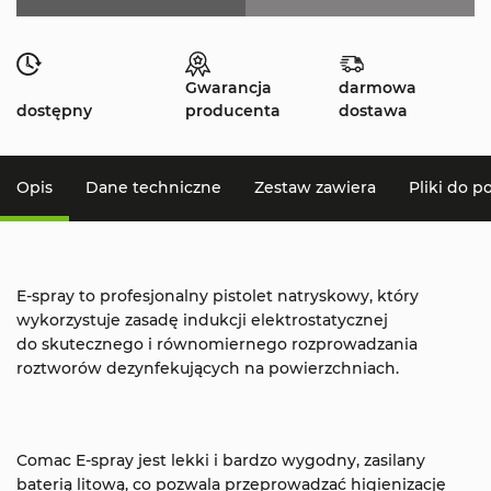
Gwarancja
darmowa
dostępny
producenta
dostawa
Opis
Dane techniczne
Zestaw zawiera
Pliki do p
E-spray to profesjonalny pistolet natryskowy, który
wykorzystuje zasadę indukcji elektrostatycznej
do skutecznego i równomiernego rozprowadzania
roztworów dezynfekujących na powierzchniach.
Comac E-spray jest lekki i bardzo wygodny, zasilany
baterią litową, co pozwala przeprowadzać higienizację