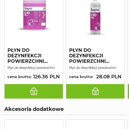
PŁYN DO
PŁYN DO
DEZYNFEKCJI
DEZYNFEKCJI
POWIERZCHNI
POWIERZCHNI
SEPTA CID MAX X3 5L
SEPTA CID MAX X3 1L
Płyn do dezynfekcji powierzchni
Płyn do dezynfekcji powierzchni
MIX
MIX
126.36 PLN
28.08 PLN
cena brutto:
cena brutto:
Akcesoria dodatkowe