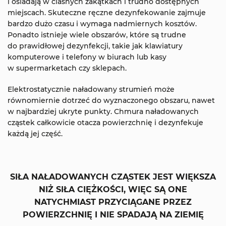
i osiadają w ciasnych zakątkach i trudno dostępnych
miejscach. Skuteczne ręczne dezynfekowanie zajmuje
bardzo dużo czasu i wymaga nadmiernych kosztów.
Ponadto istnieje wiele obszarów, które są trudne
do prawidłowej dezynfekcji, takie jak klawiatury
komputerowe i telefony w biurach lub kasy
w supermarketach czy sklepach.
Elektrostatycznie naładowany strumień może
równomiernie dotrzeć do wyznaczonego obszaru, nawet
w najbardziej ukryte punkty. Chmura naładowanych
cząstek całkowicie otacza powierzchnię i dezynfekuje
każdą jej część.
SIŁA NAŁADOWANYCH CZĄSTEK JEST WIĘKSZA
NIŻ SIŁA CIĘŻKOŚCI, WIĘC SĄ ONE
NATYCHMIAST PRZYCIĄGANE PRZEZ
POWIERZCHNIĘ I NIE SPADAJĄ NA ZIEMIĘ