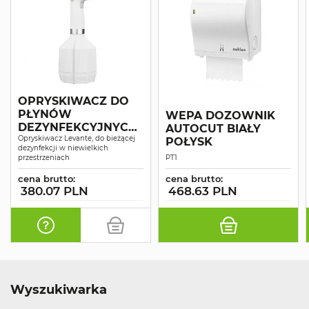
OPRYSKIWACZ DO
PŁYNÓW
WEPA DOZOWNIK
DEZYNFEKCYJNYCH
AUTOCUT BIAŁY
LEVANTE
Opryskiwacz Levante, do bieżącej
POŁYSK
dezynfekcji w niewielkich
przestrzeniach
PT1
cena brutto:
cena brutto:
380.07 PLN
468.63 PLN
Wyszukiwarka