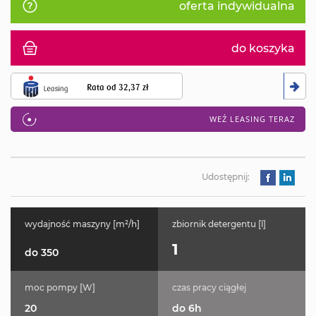
oferta indywidualna
do koszyka
Rata od
32,37 zł
WEŹ LEASING TERAZ
Udostępnij:
wydajność maszyny [m²/h]
zbiornik detergentu [l]
1
do 350
moc pompy [W]
czas pracy ciągłej
20
do 6h