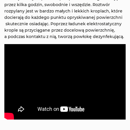
przez kilka godzin, swobodnie i wszędzie. Roztwór
rozpylany jest w bardzo małych i lekkich kroplach, które
docierają do każdego punktu opryskiwanej powierzchni
skutecznie osiadając. Poprzez ładunek elektrostatyczny
krople są przyciągane przez docelową powierzchnię,
a podczas kontaktu z nią, tworzą powłokę dezynfekującą.