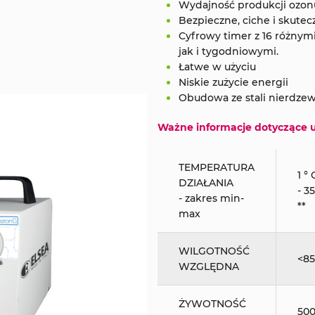
Wydajność produkcji ozon
Bezpieczne, ciche i skute
Cyfrowy timer z 16 różny
jak i tygodniowymi.
Łatwe w użyciu
Niskie zużycie energii
Obudowa ze stali nierdzew
Ważne informacje dotyczące 
TEMPERATURA
1 ° 
DZIAŁANIA
- 35
- zakres min-
**
max
WILGOTNOŚĆ
<8
WZGLĘDNA
ŻYWOTNOŚĆ
50