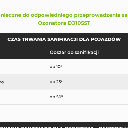
onieczne do odpowiedniego przeprowadzenia sani
Ozonatora EO10SST
CZAS TRWANIA SANIFIKACJI DLA POJAZDÓW
Obszar do sanifikacji
do 10³
sy
do 25³
do 50³