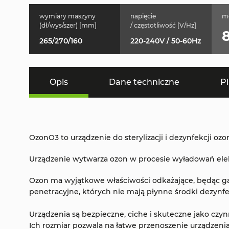
wymiary maszyny
napięcie
m
(dł/wys/szer) [mm]
/ częstotliwość [V/Hz]
265/270/160
220-240V / 50-60Hz
Opis
Dane techniczne
Pl
OzonO3 to urządzenie do sterylizacji i dezynfekcji o
Urządzenie wytwarza ozon w procesie wyładowań ele
Ozon ma wyjątkowe właściwości odkażające, będąc g
penetracyjne, których nie mają płynne środki dezynfe
Urządzenia są bezpieczne, ciche i skuteczne jako czy
Ich rozmiar pozwala na łatwe przenoszenie urządzen