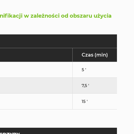
fikacji w zależności od obszaru użycia
Czas (min)
5 '
7,5 '
15 '