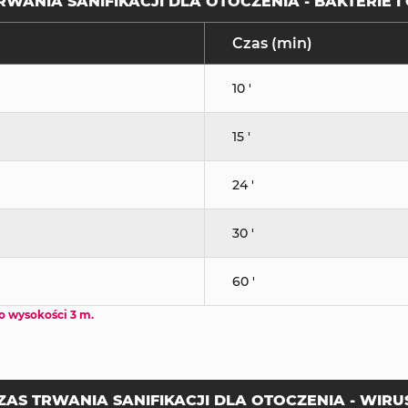
RWANIA SANIFIKACJI DLA OTOCZENIA - BAKTERIE I
Czas (min)
10 '
15 '
24 '
30 '
60 '
o wysokości 3 m.
ZAS TRWANIA SANIFIKACJI DLA OTOCZENIA - WIRU