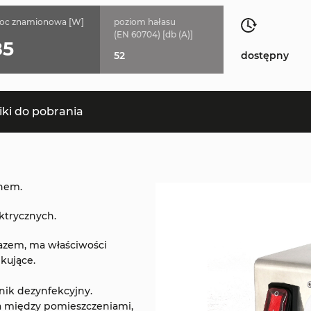
oc znamionowa [W]
poziom hałasu
(EN 60704) [db (A)]
85
52
dostępny
iki do pobrania
zonem.
ktrycznych.
azem, ma właściwości
kujące.
nnik dezynfekcyjny.
ia między pomieszczeniami,