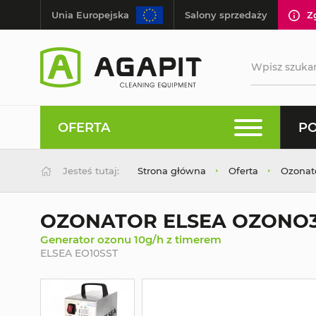
Unia Europejska
Salony sprzedaży
Z
OFERTA
PO
Jesteś tutaj:
Strona główna
Oferta
Ozonat
OZONATOR ELSEA OZONO3
Generator ozonu 10g/h z timerem
ELSEA EO10SST