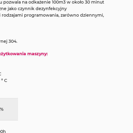
u pozwala na odkażenie 100m3 w około 30 minut
czne jako czynnik dezynfekcyjny
mi rodzajami programowania, zarówno dziennymi,
nej 304.
użytkowania maszyny:
C
 ° C
5%
00h