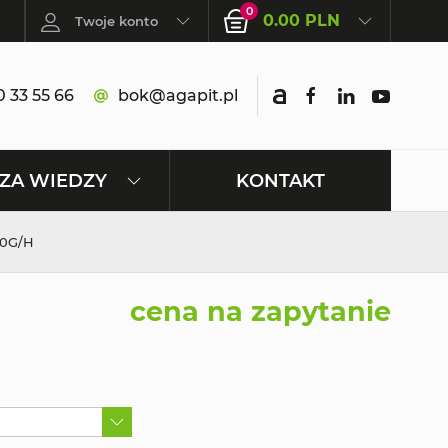
0
0.00 PLN
Twoje konto
 33 55 66
bok@agapit.pl
KONTAKT
ZA WIEDZY
0G/H
cena na zapytanie