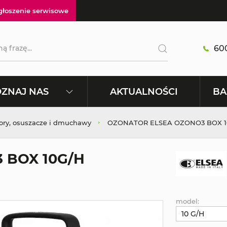
głoszenie serwisowe
600
AKTUALNOŚCI
ZNAJ NAS
BA
ory, osuszacze i dmuchawy
OZONATOR ELSEA OZONO3 BOX 1
 BOX 10G/H
model:
10 G/H