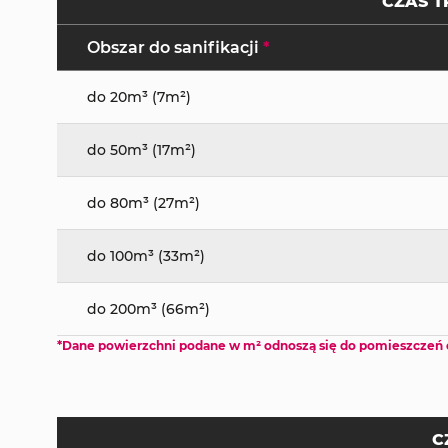
CZAS T
Obszar do sanifikacji
*
do 20m³ (7m²)
do 50m³ (17m²)
do 80m³ (27m²)
do 100m³ (33m²)
do 200m³ (66m²)
*Dane powierzchni podane w m² odnoszą się do pomieszczeń 
C