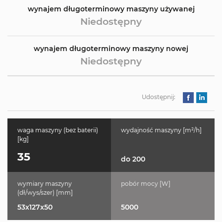
wynajem długoterminowy maszyny używanej
Niedostępny
wynajem długoterminowy maszyny nowej
Niedostępny
Udostępnij:
waga maszyny (bez baterii)
wydajność maszyny [m²/h]
[kg]
35
do 200
wymiary maszyny
pobór mocy [W]
(dł/wys/szer) [mm]
53x127x50
5000