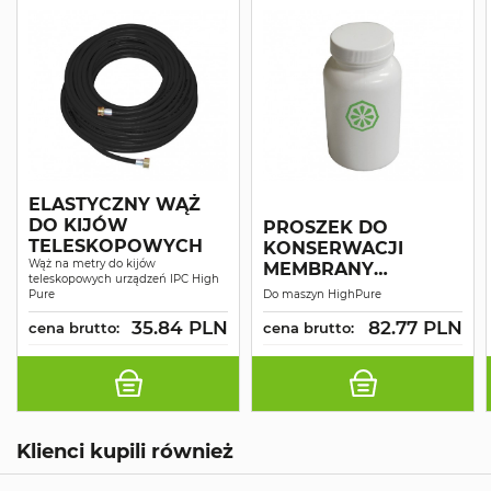
ELASTYCZNY WĄŻ
DO KIJÓW
PROSZEK DO
TELESKOPOWYCH
KONSERWACJI
Wąż na metry do kijów
MEMBRANY
teleskopowych urządzeń IPC High
ODWRÓCONEJ
Pure
Do maszyn HighPure
OSMOZY
35.84 PLN
82.77 PLN
cena brutto:
cena brutto:
Klienci kupili również