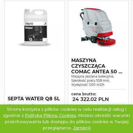
MASZYNA
CZYSZCZĄCA
COMAC ANTEA 50 B
STANDARD
Maszyna zasilana bateryjnie,
Szerokość pracy 508 mm,
Wydajność 1250 m2/h
cena brutto:
SEPTA WATER Q8 5L
24 322.02 PLN
Woda demineralizowana
wynajem
Strona korzysta z plików cookies w celu realizacji usług i
29.52 PLN
cena brutto:
752.47 zł/msc.
zgodnie z
Polityką Plików Cookies
. Możesz określić warunki
przechowywania lub dostępu do plików cookies w Twojej
przeglądarce.
Zamknij
CZATUJ
OFERTA
TWOJE KONTO