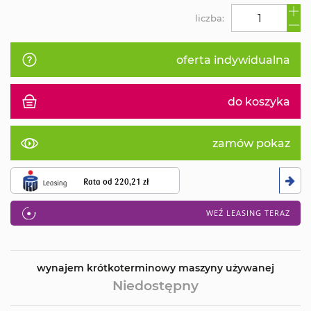
liczba:
oferta indywidualna
do koszyka
zamów pokaz
Rata od
220,21 zł
WEŹ LEASING TERAZ
wynajem krótkoterminowy maszyny używanej
Niedostępny