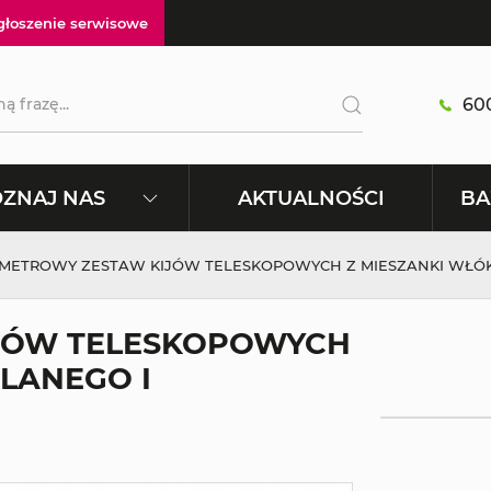
głoszenie serwisowe
600
AKTUALNOŚCI
ZNAJ NAS
BA
5 METROWY ZESTAW KIJÓW TELESKOPOWYCH Z MIESZANKI WŁ
IJÓW TELESKOPOWYCH
LANEGO I