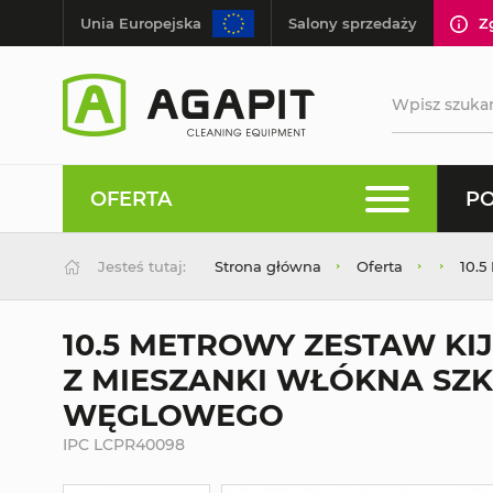
Unia Europejska
Salony sprzedaży
Z
OFERTA
PO
Jesteś tutaj:
Strona główna
Oferta
10.
10.5 METROWY ZESTAW K
Z MIESZANKI WŁÓKNA SZK
WĘGLOWEGO
IPC LCPR40098