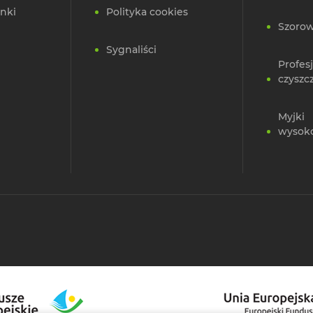
nki
Polityka cookies
Szorow
Sygnaliści
Profes
czyszc
Myjki
wysok