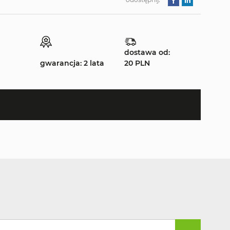
dostawa od:
gwarancja: 2 lata
20 PLN