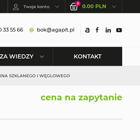
0
0.00 PLN
Twoje konto
 33 55 66
bok@agapit.pl
KONTAKT
ZA WIEDZY
ÓKNA SZKLANEGO I WĘGLOWEGO
cena na zapytanie