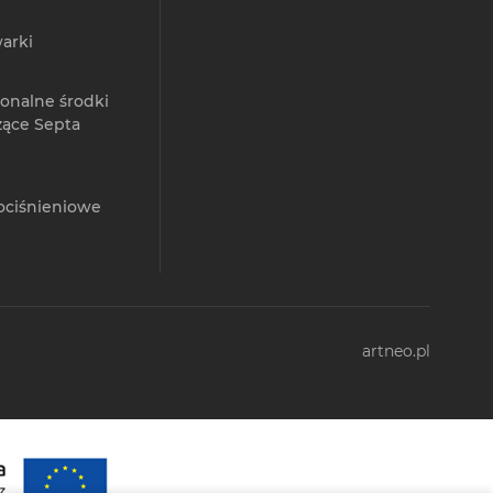
arki
jonalne środki
zące Septa
ociśnieniowe
artneo.pl