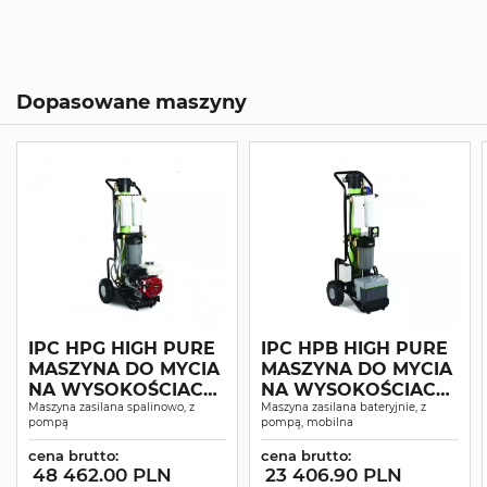
Dopasowane maszyny
IPC HPG HIGH PURE
IPC HPB HIGH PURE
MASZYNA DO MYCIA
MASZYNA DO MYCIA
NA WYSOKOŚCIACH
NA WYSOKOŚCIACH
WODĄ
Maszyna zasilana spalinowo, z
WODĄ
Maszyna zasilana bateryjnie, z
pompą
pompą, mobilna
ZDEMINERALIZOWA
DEMINERALIZOWAN
NĄ
Ą
cena brutto:
cena brutto:
48 462.00 PLN
23 406.90 PLN