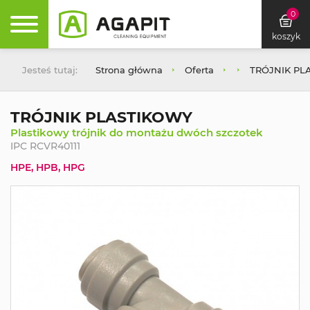
0
koszyk
Jesteś tutaj:
Strona główna
Oferta
TRÓJNIK PL
TRÓJNIK PLASTIKOWY
Plastikowy trójnik do montażu dwóch szczotek
IPC RCVR40111
HPE, HPB, HPG