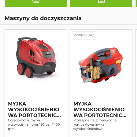
Maszyny do doczyszczania
WYPRZEDAŻ
MYJKA
MYJKA
WYSOKOCIŚNIENIO
WYSOKOCIŚNIENIO
WA PORTOTECNICA
WA PORTOTECNICA
GALAX-H4 D1813P4 T
Gorącowodna myjka
SUPERJET 1609P
Profesjonalna, zimnowodna,
wysokociśnieniowa, 180 bar, 1400
kompaktowa myjka
rpm
wysokociśnieniowa