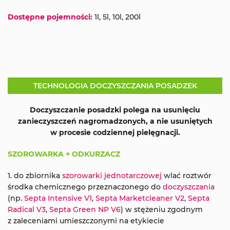
Dostępne pojemności:
1l, 5l, 10l, 200l
TECHNOLOGIA DOCZYSZCZANIA POSADZEK
Doczyszczanie posadzki polega na usunięciu
zanieczyszczeń nagromadzonych, a nie usuniętych
w procesie codziennej pielęgnacji.
SZOROWARKA + ODKURZACZ
1. do zbiornika
szorowarki jednotarczowej
wlać roztwór
środka chemicznego przeznaczonego do
doczyszczania
(np.
Septa Intensive V1
,
Septa Marketcleaner V2
,
Septa
Radical V3
,
Septa Green NP V6
) w stężeniu zgodnym
z zaleceniami umieszczonymi na etykiecie