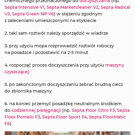
chemicznego przeznaczonego do
doczyszczania
(np.
Septa Intensive V1
,
Septa Marketcleaner V2
,
Septa Radical
V3
,
Septa Green NP V6
) w stężeniu zgodnym
z zaleceniami umieszczonymi na etykiecie
2. taki sam roztwór należy sporządzić w wiadrze
3. przy użyciu mopa rozprowadzić roztwór roboczy
na posadzce i pozostawić na 2-5 minut
4. rozpocząć proces doczyszczania przy użyciu
maszyny
czyszczącej
5. po zakończonym doczyszczaniu zebrać brudną ciecz
do zbiornika maszyny
6. na koniec przemyć posadzkę neutralnym środkiem
do
codziennej pielęgnacji
(np.
Septa Floor Citro F3
,
Septa
Floor Pomelo F3
,
Septa Floor Sport F4
,
Septa FloorMatic
F6
)