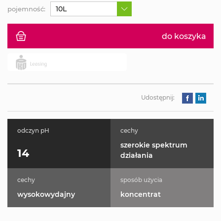
10L
pojemność:
do koszyka
Udostępnij:
odczyn pH
cechy
szerokie spektrum
14
działania
cechy
sposób użycia
wysokowydajny
koncentrat