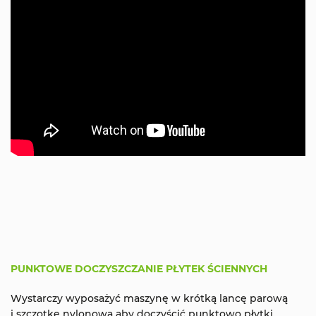
PUNKTOWE DOCZYSZCZANIE PŁYTEK ŚCIENNYCH
Wystarczy wyposażyć maszynę w krótką lancę parową
i szczotkę nylonową aby doczyścić punktowo płytki