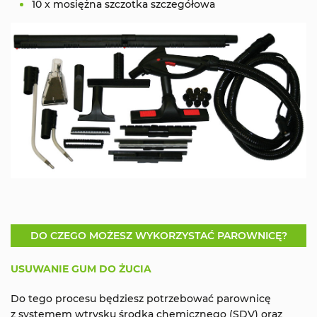
10 x mosiężna szczotka szczegółowa
DO CZEGO MOŻESZ WYKORZYSTAĆ PAROWNICĘ?
USUWANIE GUM DO ŻUCIA
Do tego procesu będziesz potrzebować parownicę
z systemem wtrysku środka chemicznego (SDV) oraz