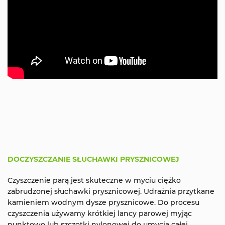
DOCZYSZCZANIE SŁUCHAWKI PRYSZNICOWEJ
Czyszczenie parą jest skuteczne w myciu ciężko
zabrudzonej słuchawki prysznicowej. Udrażnia przytkane
kamieniem wodnym dysze prysznicowe. Do procesu
czyszczenia używamy krótkiej lancy parowej myjąc
punktowo lub szczotki nylonowej do umycia całej