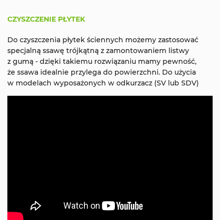
CZYSZCZENIE PŁYTEK
Do czyszczenia płytek ściennych możemy zastosować
specjalną ssawę trójkątną z zamontowaniem listwy
z gumą - dzięki takiemu rozwiązaniu mamy pewność,
że ssawa idealnie przylega do powierzchni. Do użycia
w modelach wyposażonych w odkurzacz (SV lub SDV)