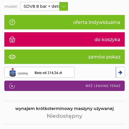
SDV8 8 bar + detergent + odkurzacz
model:
oferta indywidualna
do koszyka
zamów pokaz
Rata od
214,56 zł
WEŹ LEASING TERAZ
wynajem krótkoterminowy maszyny używanej
Niedostępny