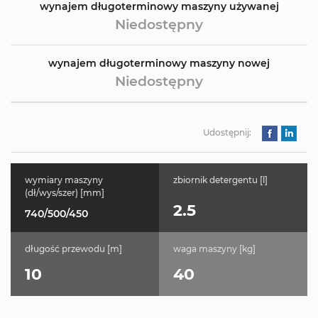
wynajem długoterminowy maszyny używanej
Niedostępny
wynajem długoterminowy maszyny nowej
Niedostępny
Udostępnij:
wymiary maszyny
zbiornik detergentu [l]
(dł/wys/szer) [mm]
2.5
740/500/450
długość przewodu [m]
waga maszyny [kg]
10
40