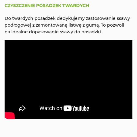
CZYSZCZENIE POSADZEK TWARDYCH
Do twardych posadzek dedykujemy zastosowanie ssawy
podłogowej z zamontowaną listwą z gumą. To pozwoli
na idealne dopasowanie ssawy do posadzki.