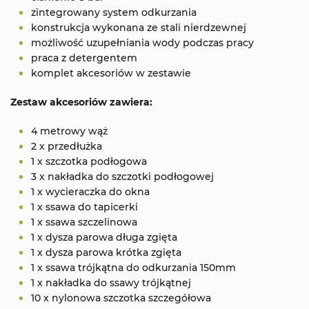
zintegrowany system odkurzania
konstrukcja wykonana ze stali nierdzewnej
możliwość uzupełniania wody podczas pracy
praca z detergentem
komplet akcesoriów w zestawie
Zestaw akcesoriów zawiera:
4 metrowy wąż
2 x przedłużka
1 x szczotka podłogowa
3 x nakładka do szczotki podłogowej
1 x wycieraczka do okna
1 x ssawa do tapicerki
1 x ssawa szczelinowa
1 x dysza parowa długa zgięta
1 x dysza parowa krótka zgięta
1 x ssawa trójkątna do odkurzania 150mm
1 x nakładka do ssawy trójkątnej
10 x nylonowa szczotka szczegółowa