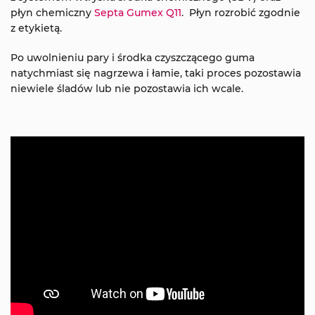
płyn chemiczny
Septa Gumex Q11
. Płyn rozrobić zgodnie
z etykietą.
Po uwolnieniu pary i środka czyszczącego guma
natychmiast się nagrzewa i łamie, taki proces pozostawia
niewiele śladów lub nie pozostawia ich wcale.