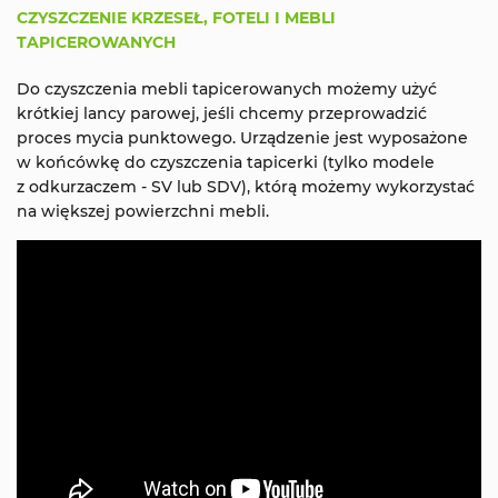
CZYSZCZENIE KRZESEŁ, FOTELI I MEBLI
TAPICEROWANYCH
Do czyszczenia mebli tapicerowanych możemy użyć
krótkiej lancy parowej, jeśli chcemy przeprowadzić
proces mycia punktowego. Urządzenie jest wyposażone
w końcówkę do czyszczenia tapicerki (tylko modele
z odkurzaczem - SV lub SDV), którą możemy wykorzystać
na większej powierzchni mebli.