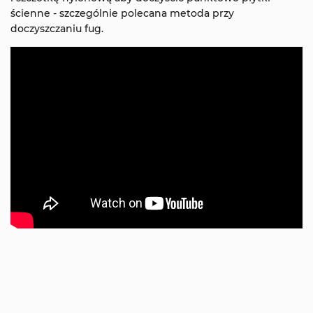
ścienne - szczególnie polecana metoda przy
doczyszczaniu fug.