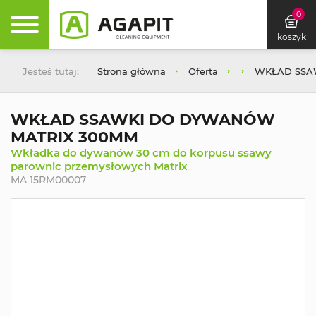
0
koszyk
Jesteś tutaj:
Strona główna
Oferta
WKŁAD SSA
WKŁAD SSAWKI DO DYWANÓW
MATRIX 300MM
Wkładka do dywanów 30 cm do korpusu ssawy
parownic przemysłowych Matrix
MA 15RM00007