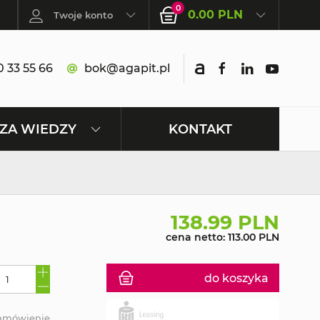
0
0.00 PLN
Twoje konto
 33 55 66
bok@agapit.pl
KONTAKT
ZA WIEDZY
138.99 PLN
cena netto: 113.00 PLN
do koszyka
zamówienie