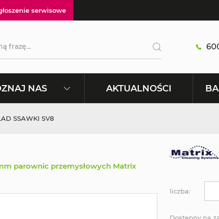
głoszenie serwisowe
600
AKTUALNOŚCI
ZNAJ NAS
BA
AD SSAWKI SV8
0mm parownic przemysłowych Matrix
liczba:
Dostępny na 