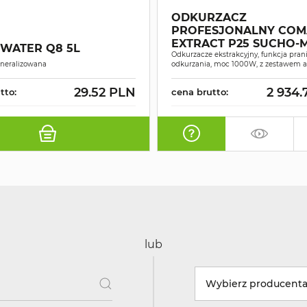
ODKURZACZ
PROFESJONALNY COM
EXTRACT P25 SUCHO
 WATER Q8 5L
Odkurzacze ekstrakcyjny, funkcja prani
neralizowana
odkurzania, moc 1000W, z zestawem 
29.52 PLN
2 934.
tto:
cena brutto:
lub
Wybierz producent