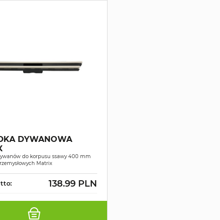
DKA DYWANOWA
X
dywanów do korpusu ssawy 400 mm
rzemysłowych Matrix
138.99 PLN
tto: