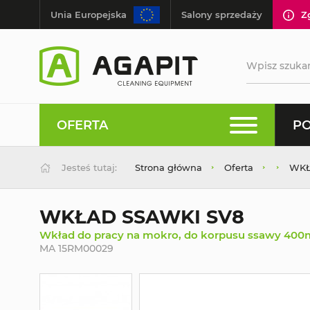
Unia Europejska
Salony sprzedaży
Z
OFERTA
PO
Jesteś tutaj:
Strona główna
Oferta
WKŁ
WKŁAD SSAWKI SV8
Wkład do pracy na mokro, do korpusu ssawy 40
MA 15RM00029