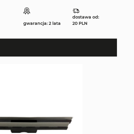
dostawa od:
gwarancja: 2 lata
20 PLN