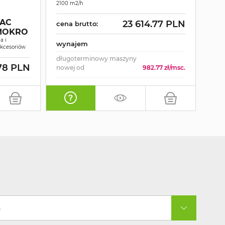
2100 m2/h
MA
WY
AC
23 614.77 PLN
cena brutto:
ZD
Maszy
-MOKRO
a i
wynajem
cen
akcesoriów
długoterminowy maszyny
78 PLN
wyn
nowej od
982.77 zł/msc.
a