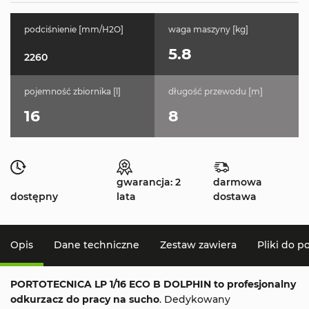
podciśnienie [mm/H2O]
waga maszyny [kg]
5.8
2260
pojemność zbiornika [l]
długość przewodu [m]
16
8
gwarancja: 2
darmowa
dostępny
lata
dostawa
Opis
Dane techniczne
Zestaw zawiera
Pliki do p
PORTOTECNICA LP 1/16 ECO B DOLPHIN
to
profesjonalny
odkurzacz do pracy na sucho
. Dedykowany