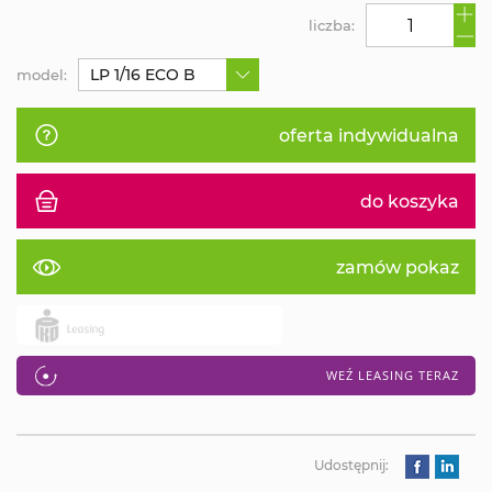
liczba:
LP 1/16 ECO B
model:
oferta indywidualna
do koszyka
zamów pokaz
WEŹ LEASING TERAZ
Udostępnij: