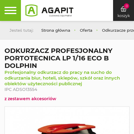
0
koszyk
Jesteś tutaj:
Strona główna
Oferta
Odkurzacze pr
ODKURZACZ PROFESJONALNY
PORTOTECNICA LP 1/16 ECO B
DOLPHIN
Profesjonalny odkurzacz do pracy na sucho do
odkurzania biur, hoteli, sklepów, szkół oraz innych
obiektów użyteczności publicznej
IPC ADSO13554
z zestawem akcesoriów