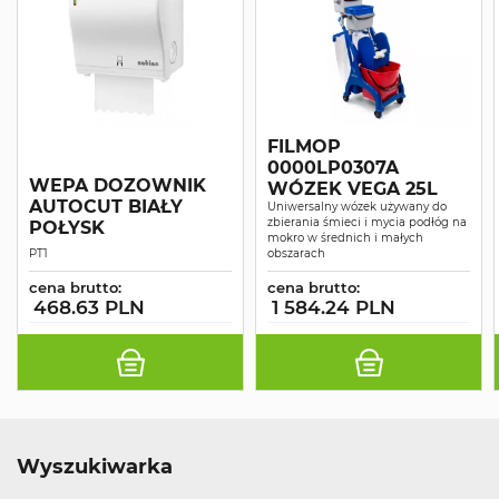
FILMOP
0000LP0307A
WEPA DOZOWNIK
WÓZEK VEGA 25L
AUTOCUT BIAŁY
Uniwersalny wózek używany do
zbierania śmieci i mycia podłóg na
POŁYSK
mokro w średnich i małych
PT1
obszarach
cena brutto:
cena brutto:
468.63 PLN
1 584.24 PLN
Wyszukiwarka