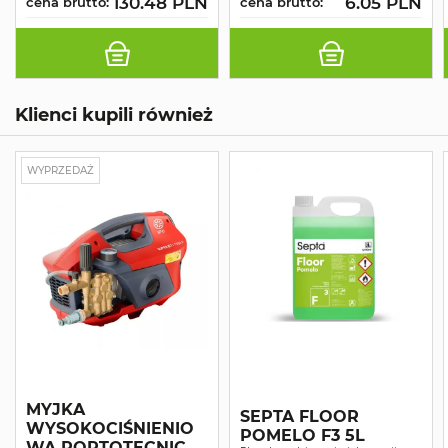
130.48 PLN
6.05 PLN
cena brutto:
cena brutto:
Klienci kupili również
WYPRZEDAŻ
MYJKA
SEPTA FLOOR
WYSOKOCIŚNIENIO
POMELO F3 5L
WA PORTOTECNICA