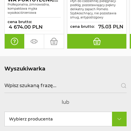
Płyn do codziennej pielęgnacji
SUPERJET 1609P
Profesjonalna, zimnowodna,
podłóg, pozostawiający piękny
kompaktowa myjka
delikatny zapach Pomelo.
wysokociśnieniowa
Szybkoschnący, nie pozostawia
smug, antypoślizgowy
cena brutto:
75.03 PLN
4 674.00 PLN
cena brutto:
Wyszukiwarka
lub
Wybierz producenta