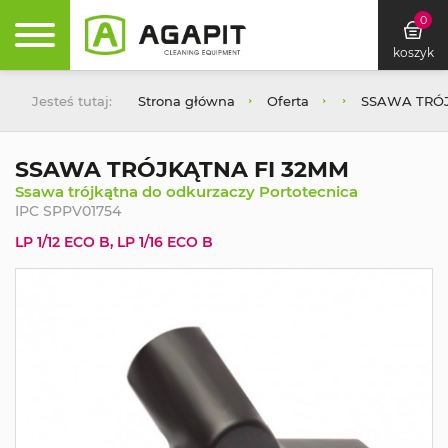
0
koszyk
Jesteś tutaj:
Strona główna
Oferta
SSAWA TRÓJ
SSAWA TRÓJKĄTNA FI 32MM
Ssawa trójkątna do odkurzaczy Portotecnica
IPC SPPV01754
LP 1/12 ECO B, LP 1/16 ECO B