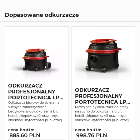
Dopasowane odkurzacze
ODKURZACZ
ODKURZACZ
PROFESJONALNY
PROFESJONALNY
PORTOTECNICA LP
PORTOTECNICA LP
1/12 ECO B DOLPHIN
Odkurzacz biurowy do zbierania
suchych zanieczyszczeń.
1/16 ECO B DOLPHIN
Profesjonalny odkurzacz do pracy
Dedykowany do odkurzania biur,
na sucho do odkurzania biur,
hoteli, sklepów, szkół oraz innych
hoteli, sklepów, szkół oraz innych
obiektów użyteczności publicznej
obiektów użyteczności publicznej
cena brutto:
cena brutto:
885.60 PLN
998.76 PLN