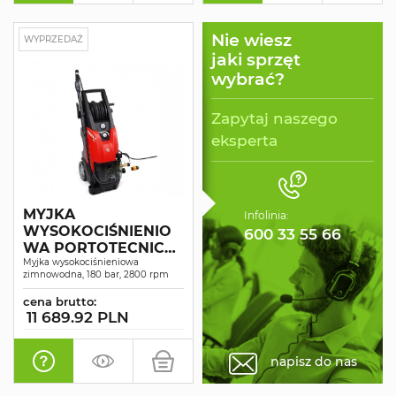
Nie wiesz
WYPRZEDAŻ
jaki sprzęt
wybrać?
Zapytaj naszego
eksperta
MYJKA
Infolinia:
WYSOKOCIŚNIENIO
600 33 55 66
WA PORTOTECNICA
G-POWER-C PLUS
Myjka wysokociśnieniowa
zimnowodna, 180 bar, 2800 rpm
PI1813P T
cena brutto:
11 689.92 PLN
napisz do nas