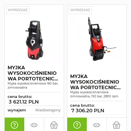
WYPRZEDAŻ
WYPRZEDAŻ
MYJKA
WYSOKOCIŚNIENIO
MYJKA
WA PORTOTECNICA
WYSOKOCIŚNIENIO
G159-CP
Myjka wysokociśnieniowa 160 bar,
WA PORTOTECNICA
zimnowodna
G-POWER-C PLUS
Myjka wysokociśnieniowa
cena brutto:
zimnowodna, 150 bar, 2800 rpm
PI1509P M
3 621.12 PLN
cena brutto:
wynajem
Niedostępny
7 306.20 PLN