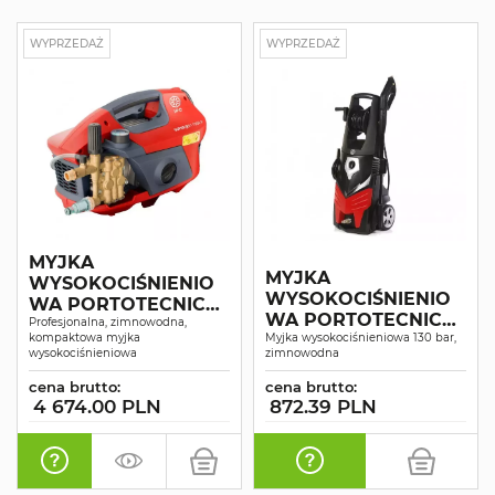
WYPRZEDAŻ
WYPRZEDAŻ
MYJKA
MYJKA
WYSOKOCIŚNIENIO
WYSOKOCIŚNIENIO
WA PORTOTECNICA
WA PORTOTECNICA
SUPERJET 1609P
Profesjonalna, zimnowodna,
kompaktowa myjka
G144-CP
Myjka wysokociśnieniowa 130 bar,
wysokociśnieniowa
zimnowodna
cena brutto:
cena brutto:
4 674.00 PLN
872.39 PLN