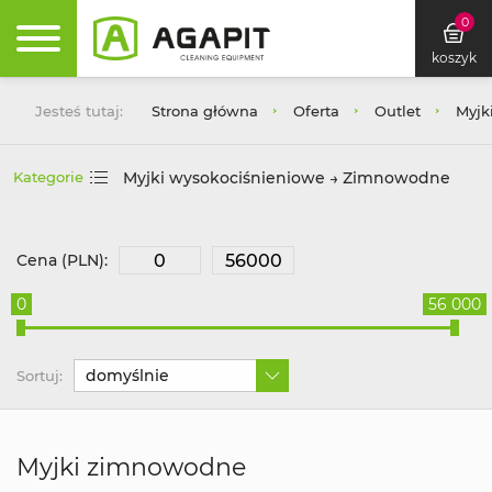
0
koszyk
Jesteś tutaj:
Strona główna
Oferta
Outlet
Myjk
Myjki wysokociśnieniowe → Zimnowodne
Kategorie
Cena (PLN):
0
56 000
domyślnie
Sortuj:
Myjki zimnowodne