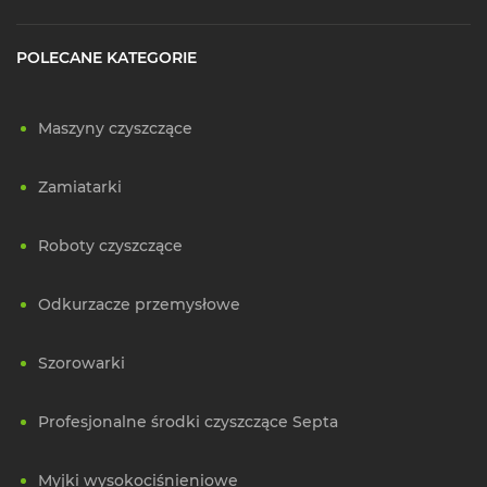
Dostosowanie do potrzeb
– Szeroka gama rozmiarów
i rodzajów pozwala na wybór akcesoriów idealnych
do każdego zadania.
POLECANE KATEGORIE
Najczęściej zadawane pytania
Maszyny czyszczące
Czy ścierki z mikrofibry są wielokrotnego użytku?
Tak, ścierki z mikrofibry można prać i używać
Zamiatarki
wielokrotnie, co czyni je bardziej ekonomicznym
i ekologicznym rozwiązaniem.
Roboty czyszczące
Czy zmiotki sprawdzą się na dywanach?
Tak, oferujemy zmiotki z odpowiednio sztywnym
Odkurzacze przemysłowe
włosiem, które radzą sobie z zabrudzeniami na dywanach
i wykładzinach.
Szorowarki
Jak wybrać śmietniczkę do profesjonalnego użytku?
Warto zwrócić uwagę na śmietniczki z wytrzymałego
Profesjonalne środki czyszczące Septa
plastiku lub metalu oraz te, które są wyposażone
w ergonomiczne uchwyty ułatwiające użytkowanie.
Myjki wysokociśnieniowe