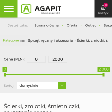
0
koszyk
Jesteś tutaj:
Strona główna
Oferta
Outlet
Sprzę
Sprzęt ręczny i akcesoria → Ścierki, zmiotki, śm
Kategorie
Cena (PLN):
0
2 000
domyślnie
Sortuj:
Ścierki, zmiotki, śmietniczki,