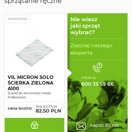
sprzątanie ręczne
Nie wiesz
WYPRZEDAŻ
jaki sprzęt
wybrać?
Zapytaj naszego
eksperta
VIL MICRON SOLO
Infolinia:
ŚCIERKA ZIELONA
600 33 55 66
A100
Ściereczki MicronSolo Vileda
Professional
103.32 PLN
cena brutto:
82.50 PLN
napisz do nas