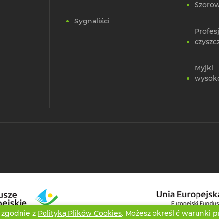
Szorow
Sygnaliści
Profes
czyszc
Myjki
wysok
i zgodnie z
Polityką Plików Cookies
. Możesz określić warunki 