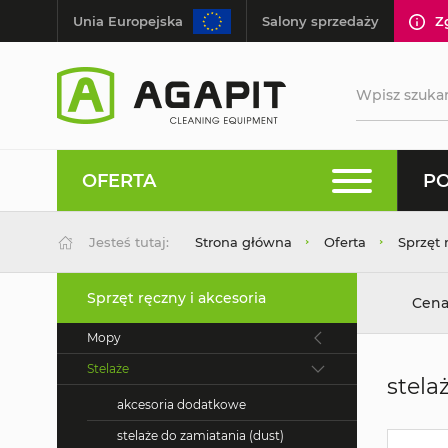
Unia Europejska
Salony sprzedaży
Z
OFERTA
PO
Jesteś tutaj:
Strona główna
Oferta
Sprzęt 
Sprzęt ręczny i akcesoria
Cena
Mopy
Stelaże
stela
akcesoria dodatkowe
stelaże do zamiatania (dust)