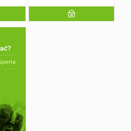
rać?
sperta