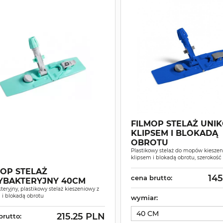
FILMOP STELAŻ UNIK
KLIPSEM I BLOKADĄ
OBROTU
Plastikowy stelaż do mopów kieszen
klipsem i blokadą obrotu, szerokoś
MOP STELAŻ
145
cena brutto:
YBAKTERYJNY 40CM
teryjny, plastikowy stelaż kieszeniowy z
 i blokadą obrotu
wymiar:
40 CM
215.25 PLN
brutto: