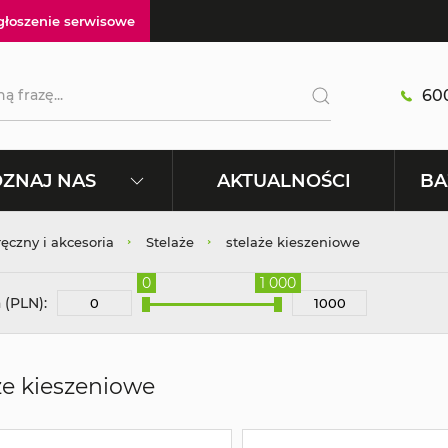
głoszenie serwisowe
600
AKTUALNOŚCI
ZNAJ NAS
BA
ręczny i akcesoria
Stelaże
stelaże kieszeniowe
0
1 000
 (PLN):
że kieszeniowe