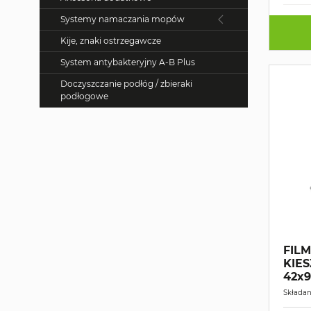
Systemy namaczania mopów
Kije, znaki ostrzegawcze
System antybakteryjny A-B Plus
Doczyszczanie podłóg / zbieraki
podłogowe
FILM
KIE
42x
Składan