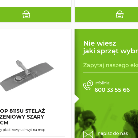
Nie wiesz
jaki sprzęt wyb
Zapytaj naszego ek
Infolinia:
600 33 55 66
OP 8115U STELAŻ
SZENIOWY SZARY
9CM
y plastikowy uchwyt na mop
napisz do nas