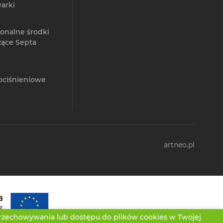
arki
jonalne środki
zące Septa
ociśnieniowe
artneo.pl
przechowywania lub dostępu do plików cookies w Twojej