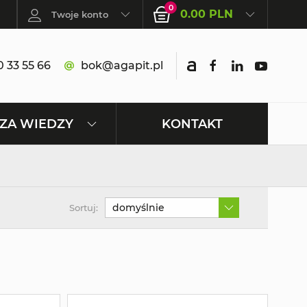
0
0.00 PLN
Twoje konto
 33 55 66
bok@agapit.pl
KONTAKT
ZA WIEDZY
domyślnie
Sortuj: