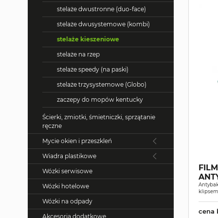
stelaże dwustronne (duo-face)
stelaże dwusystemowe (kombi)
stelaże kieszeniowe
stelaże na rzep
stelaże speedy (na paski)
stelaże trzysystemowe (Globo)
zaczepy do mopów kentucky
Ścierki, zmiotki, śmietniczki, sprzątanie
ręczne
Mycie okien i przeszkleń
Wiadra plastikowe
FIL
Wózki serwisowe
ANT
Antybak
Wózki hotelowe
klipsem
Wózki na odpady
cena 
Akcesoria dodatkowe