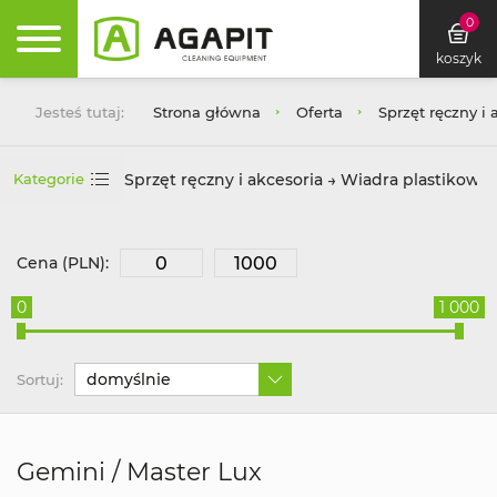
0
koszyk
Jesteś tutaj:
Strona główna
Oferta
Sprzęt ręczny i 
Sprzęt ręczny i akcesoria → Wiadra plastikowe
Kategorie
Cena (PLN):
0
1 000
domyślnie
Sortuj:
Gemini / Master Lux