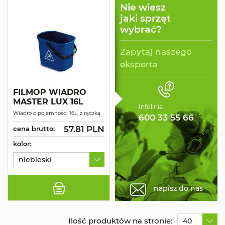
Nie wiesz
jaki sprzęt
wybrać?
Zapytaj naszego
eksperta
FILMOP WIADRO
MASTER LUX 16L
Infolinia:
Wiadro o pojemności 16L, z rączką
600 33 55 66
57.81 PLN
cena brutto:
kolor:
niebieski
napisz do nas
Ilość produktów na stronie:
40