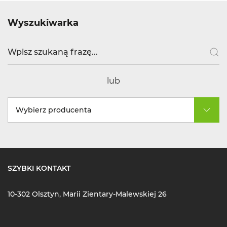
utrzymania higieny i porządku w różnych przestrzeniach.
W naszej ofercie znajdziesz profesjonalne narzędzia,
Wyszukiwarka
które ułatwią sprzątanie, zapewniając efektywność
i komfort pracy. Niezależnie od tego, czy potrzebujesz
zbierać pozostałości z podłogi w magazynie, czy doczyścić
trudne zabrudzenia w przestrzeniach komercyjnych,
odpowiedni sprzęt pozwoli zaoszczędzić czas i wysiłek.
lub
Co znajdziesz w naszej ofercie?
Wybierz producenta
Ostrze do skrobaka
– precyzyjne narzędzie
do usuwania uporczywych zabrudzeń, idealne
do pracy w trudnych warunkach, gdzie standardowe
metody czyszczenia zawodzą.
Zbierak podłogowy plastikowy
– lekki,
SZYBKI KONTAKT
ale wytrzymały zbierak, który skutecznie zbiera
resztki brudu z powierzchni podłóg, zapobiegając
10-302 Olsztyn, Marii Zientary-Malewskiej 26
rozprzestrzenianiu się zanieczyszczeń.
Packa na kij
– praktyczne narzędzie pozwalające
na wygodne czyszczenie podłóg bez konieczności