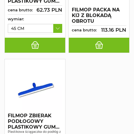
PLASTIKOWY GUMA
CZARNA
FILMOP PACKA NA
62.73 PLN
cena brutto:
KIJ Z BLOKADĄ
wymiar:
OBROTU
45 CM
113.16 PLN
cena brutto:
FILMOP ZBIERAK
PODŁOGOWY
PLASTIKOWY GUMA
BIAŁA
Plastikowa ściągaczka do podłóg z