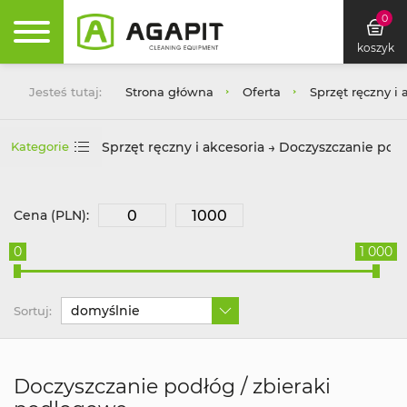
0
koszyk
Jesteś tutaj:
Strona główna
Oferta
Sprzęt ręczny i 
Sprzęt ręczny i akcesoria → Doczyszczanie pod
Kategorie
Cena (PLN):
0
1 000
domyślnie
Sortuj:
Doczyszczanie podłóg / zbieraki