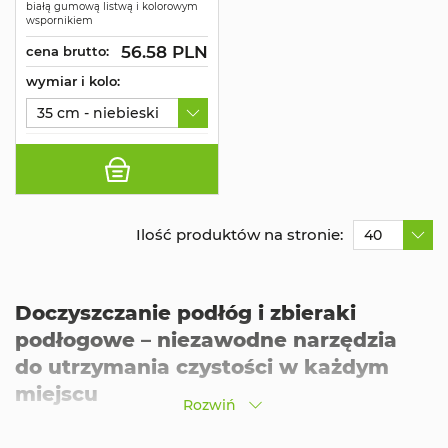
białą gumową listwą i kolorowym
wspornikiem
56.58 PLN
cena brutto:
wymiar i kolo:
35 cm - niebieski
Ilość produktów na stronie:
40
Doczyszczanie podłóg i zbieraki
podłogowe – niezawodne narzędzia
do utrzymania czystości w każdym
miejscu
Rozwiń
Dokładne czyszczenie podłóg to kluczowy element