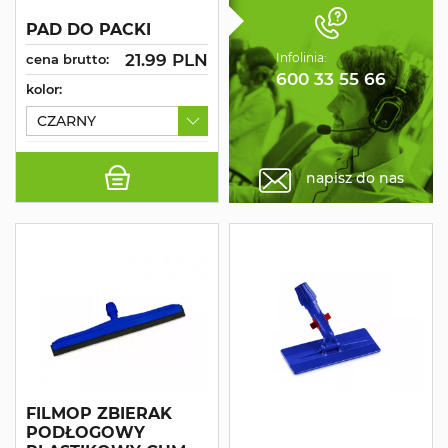
PAD DO PACKI
21.99 PLN
Infolinia:
cena brutto:
600 33 55 66
kolor:
CZARNY
napisz do nas
FILMOP ZBIERAK
PODŁOGOWY