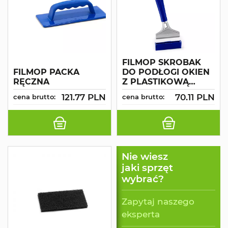
FILMOP SKROBAK
FILMOP PACKA
DO PODŁOGI OKIEN
RĘCZNA
Z PLASTIKOWĄ
RĄCZKĄ
121.77 PLN
70.11 PLN
cena brutto:
cena brutto:
Nie wiesz
jaki sprzęt
wybrać?
Zapytaj naszego
eksperta