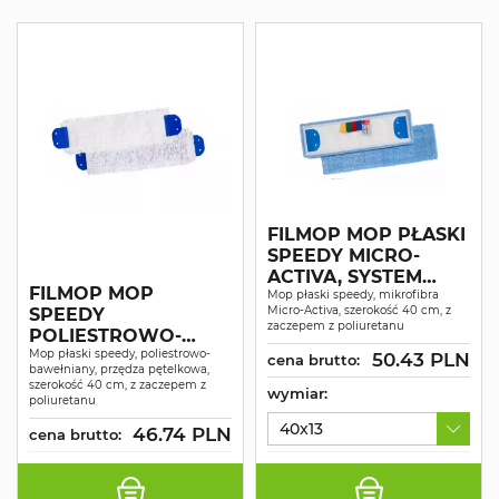
FILMOP MOP PŁASKI
SPEEDY MICRO-
ACTIVA, SYSTEM
FILMOP MOP
HACCP
Mop płaski speedy, mikrofibra
Micro-Activa, szerokość 40 cm, z
SPEEDY
zaczepem z poliuretanu
POLIESTROWO-
BAWEŁNIANY
Mop płaski speedy, poliestrowo-
50.43 PLN
cena brutto:
bawełniany, przędza pętelkowa,
PĘTELKOWY
szerokość 40 cm, z zaczepem z
wymiar:
POLIURETANOWY
poliuretanu
ZACZEP 40CM
40x13
46.74 PLN
cena brutto: