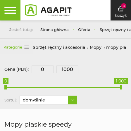
0
koszyk
Jesteś tutaj:
Strona główna
Oferta
Sprzęt ręczny i 
Sprzęt ręczny i akcesoria → Mopy → mopy płask
Kategorie
Cena (PLN):
0
1 000
domyślnie
Sortuj:
Mopy płaskie speedy