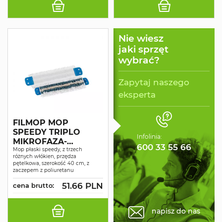
Nie wiesz
jaki sprzęt
wybrać?
Zapytaj naszego
eksperta
FILMOP MOP
SPEEDY TRIPLO
Infolinia:
MIKROFAZA-
600 33 55 66
BAWEŁNA-
Mop płaski speedy, z trzech
różnych włókien, przędza
POLIESTER
pętelkowa, szerokość 40 cm, z
PĘTELKOWY CIĘTY
zaczepem z poliuretanu
ZACZEP
51.66 PLN
cena brutto:
POLIURETANOWY
40CM
napisz do nas