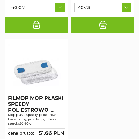
40 CM
40x13
FILMOP MOP PŁASKI
SPEEDY
POLIESTROWO-
BAWEŁNIANY
Mop płaski speedy, poliestrowo-
bawełniany, przędza pętelkowa,
PĘTELKOWY
szerokość 40 cm
51.66 PLN
cena brutto: