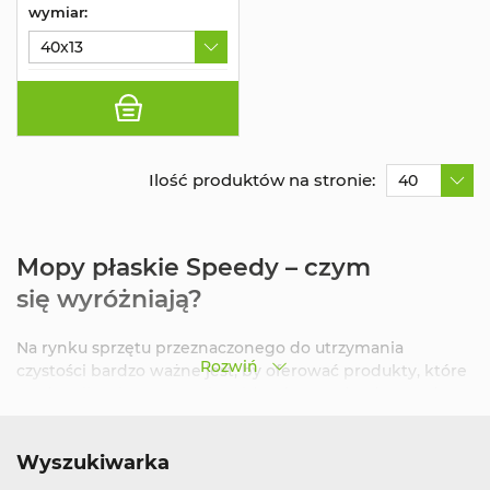
wymiar:
40x13
Ilość produktów na stronie:
40
Mopy płaskie Speedy – czym
się wyróżniają?
Na rynku sprzętu przeznaczonego do utrzymania
Rozwiń
czystości bardzo ważne jest, by oferować produkty, które
są nie tylko skuteczne, ale także niezawodne i wygodne
w użytkowaniu. Pod tym względem na czele stoją
mopy
płaskie Speedy
.
Wyszukiwarka
Najważniejszym atutem, który wyróżnia te mopy na tle