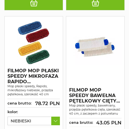
FILMOP MOP PŁASKI
SPEEDY MIKROFAZA
RAPIDO
PĘTELKOWY 40CM,
Mop płaski speedy, Rapido,
FILMOP MOP
mikrofazowy niebieski, przędza
SYSTEM HACCP
pętelkowa, szerokość 40 cm
SPEEDY BAWEŁNA
PĘTELKOWY CIĘTY
78.72 PLN
cena brutto:
BRZEG
Mop płaski speedy, bawełniany,
przędza pętelkowa cięta, szerokość
POLIURETANOWY
kolor:
40 cm, z zaczepem z poliuretanu
ZACZEP 40CM
NIEBIESKI
43.05 PLN
cena brutto: