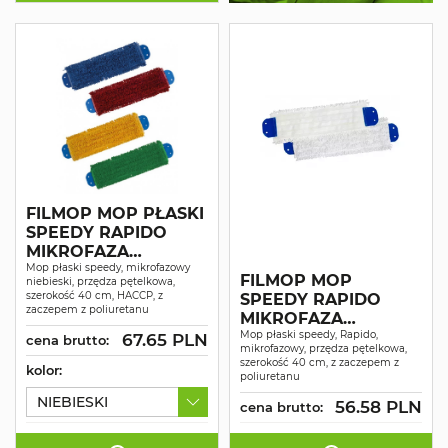
FILMOP MOP PŁASKI
SPEEDY RAPIDO
MIKROFAZA
PĘTELKOWY
Mop płaski speedy, mikrofazowy
FILMOP MOP
niebieski, przędza pętelkowa,
ZACZEP
szerokość 40 cm, HACCP, z
SPEEDY RAPIDO
POLIURETANOWY
zaczepem z poliuretanu
MIKROFAZA
40CM, SYSTEM
PĘTELKOWY
Mop płaski speedy, Rapido,
67.65 PLN
cena brutto:
HACCP
mikrofazowy, przędza pętelkowa,
ZACZEP
szerokość 40 cm, z zaczepem z
kolor:
POLIURETANOWY
poliuretanu
40CM
NIEBIESKI
56.58 PLN
cena brutto: