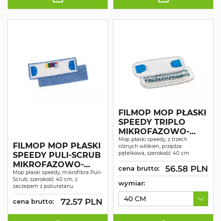
FILMOP MOP PŁASKI
SPEEDY TRIPLO
MIKROFAZOWO-
BAWEŁNIANO-
Mop płaski speedy, z trzech
FILMOP MOP PŁASKI
różnych włókien, przędza
POLIESTROWY
pętelkowa, szerokość 40 cm
SPEEDY PULI-SCRUB
PĘTELKOWY
MIKROFAZOWO-
56.58 PLN
cena brutto:
POLIPROPYLENOWY
Mop płaski speedy, mikrofibra Puli-
Scrub, szerokość 40 cm, z
40CM
wymiar:
zaczepem z poliuretanu
40 CM
72.57 PLN
cena brutto: