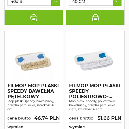
40x13
40 CM
FILMOP MOP PŁASKI
FILMOP MOP PŁASKI
SPEEDY BAWEŁNA
SPEEDY
PĘTELKOWY
POLIESTROWO-
Mop płaski speedy, bawełniany,
BAWEŁNIANY
Mop płaski speedy, poliestrowo-
przędza pętelkowa, szerokość 40
bawełniany, przędza pętelkowa
PĘTELKOWY Z
cm
cięta, szerokość 40 cm
CIĘTYM BRZEGIEM
46.74 PLN
51.66 PLN
cena brutto:
cena brutto:
wymiar:
wymiar: