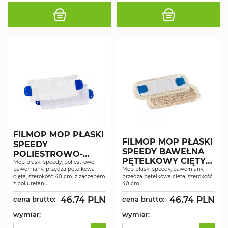
FILMOP MOP PŁASKI
FILMOP MOP PŁASKI
SPEEDY
SPEEDY BAWEŁNA
POLIESTROWO-
PĘTELKOWY CIĘTY
BAWEŁNIANY
Mop płaski speedy, poliestrowo-
bawełniany, przędza pętelkowa
BRZEG
Mop płaski speedy, bawełniany,
PĘTELKOWY Z
cięta, szerokość 40 cm, z zaczepem
przędza pętelkowa cięta, szerokość
CIĘTYM BRZEGIEM,
z poliuretanu
40 cm
ZACZEP
46.74 PLN
46.74 PLN
cena brutto:
cena brutto:
POLIURETANOWY
wymiar:
wymiar: